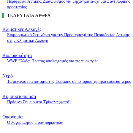
Περιφέρεια Αττικής: Διαγωνισμός για μηχανήματα-οχήματα αντιπυρικής
προστασίας
ΤΕΛΕΥΤΑΙΑ ΑΡΘΡΑ
Κλιματικές Αλλαγές
Επιμορφωτικό Σεμινάριο για την Προσαρμογή της Περιφέρειας Αττικής
στην Κλιματική Αλλαγή
Βιοποικιλότητα
WWF Ελλάς: Πρώτος απολογισμός για τις πυρκαγιές
Νερό
Τα μεγαλύτερα ποτάμια της Ευρώπης σε ιστορικά χαμηλά επίπεδα νερού
Κομποστοποίηση
Πράσινο Σημείο στα Τρίκαλα (φωτό)
Οικονομία
O λογαριασμός…των πυρκαγιών