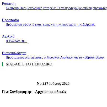
Ρύπανση
Ελληνική Πνευμονολογική Εταιρεία: Τι να προσέχουμε από τις πυρκαγιές
Προστασία
Πρόσκληση ύψους 3 εκατ. ευρώ για την προστασία της Δοϊράνης
Αιολικά
Η Ελλάδα 5η…
Βιοποικιλότητα
Προστατευόμενες περιοχές ο Μούσκος Αγράφων και το «Βέρνον-Βίτσι»
ΔΙΑΒΑΣΤΕ ΤΟ ΠΕΡΙΟΔΙΚΟ
Νο 227 Ιούνιος 2026
Γίνε Συνδρομητής
|
Αρχείο περιοδικών