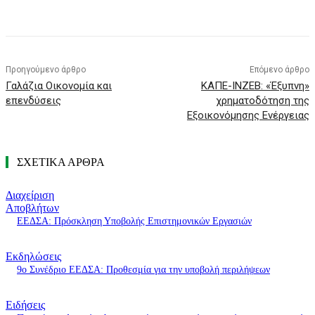
Προηγούμενο άρθρο
Επόμενο άρθρο
Γαλάζια Οικονομία και
ΚΑΠΕ-INZEB: «Έξυπνη»
επενδύσεις
χρηματοδότηση της
Εξοικονόμησης Ενέργειας
ΣΧΕΤΙΚΑ ΑΡΘΡΑ
Διαχείριση
Αποβλήτων
ΕΕΔΣΑ: Πρόσκληση Υποβολής Επιστημονικών Εργασιών
Εκδηλώσεις
9ο Συνέδριο ΕΕΔΣΑ: Προθεσμία για την υποβολή περιλήψεων
Ειδήσεις