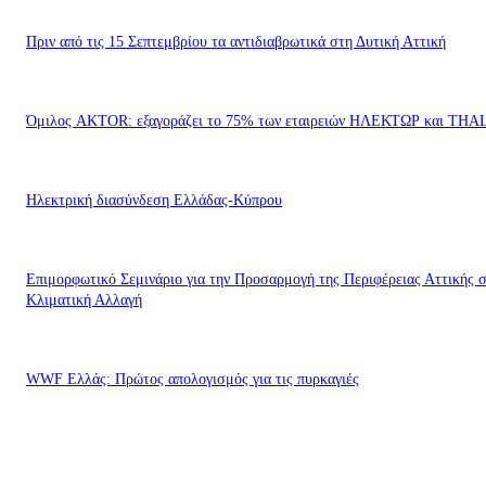
Πριν από τις 15 Σεπτεμβρίου τα αντιδιαβρωτικά στη Δυτική Αττική
Όμιλος AKTOR: εξαγοράζει το 75% των εταιρειών ΗΛΕΚΤΩΡ και THA
Ηλεκτρική διασύνδεση Ελλάδας-Κύπρου
Επιμορφωτικό Σεμινάριο για την Προσαρμογή της Περιφέρειας Αττικής 
Κλιματική Αλλαγή
WWF Ελλάς: Πρώτος απολογισμός για τις πυρκαγιές