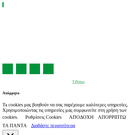
ΧΡΗΣΙΜΑ LINKS
Η ΕΤΑΙΡΕΙΑ ΜΑΣ
ΣΥΝΔΡΟΜΗ
ΔΙΑΦΗΜΙΣΗ
ΤΕΥΧΗ ΠΕΡΙΟΔΙΚΟΥ
ΟΡΟΙ ΧΡΗΣΗΣ
ΤΑΥΤΟΤΗΤΑ
© Created by
T-Press
Απόρρητο
Ta cookies μας βοηθούν να σας παρέχουμε καλύτερες υπηρεσίες.
Χρησιμοποιώντας τις υπηρεσίες μας συμφωνείτε στη χρήση των
cookies.
Ρυθμίσεις Cookies
ΑΠΟΔΟΧΗ
ΑΠΟΡΡΙΠΤΩ
ΤΑ ΠΑΝΤΑ
Διαβάστε περισσότερα