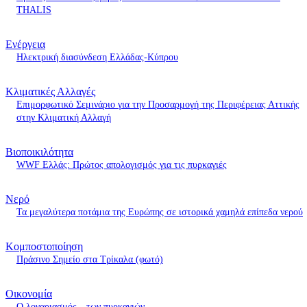
THALIS
Ενέργεια
Ηλεκτρική διασύνδεση Ελλάδας-Κύπρου
Κλιματικές Αλλαγές
Επιμορφωτικό Σεμινάριο για την Προσαρμογή της Περιφέρειας Αττικής
στην Κλιματική Αλλαγή
Βιοποικιλότητα
WWF Ελλάς: Πρώτος απολογισμός για τις πυρκαγιές
Νερό
Τα μεγαλύτερα ποτάμια της Ευρώπης σε ιστορικά χαμηλά επίπεδα νερού
Κομποστοποίηση
Πράσινο Σημείο στα Τρίκαλα (φωτό)
Οικονομία
O λογαριασμός…των πυρκαγιών