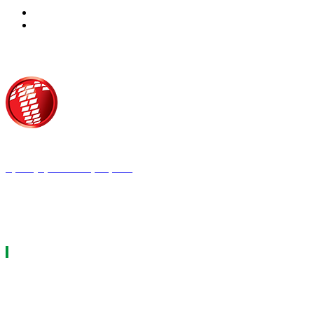
Τροίας 2, 152 35 Βριλήσσια
Τηλέφωνο:
210 68 00 470
Fax:
210 68 00 476,
Email:
press@tpress.gr
ΤΑ 9 ΠΕΡΙΟΔΙΚΑ ΜΑΣ
ΗΛΕΚΤΡΟΛΟΓΟΣ
ΘΕΡΜΟΫΔΡΑΥΛΙΚΟΣ
LOGISTICS & MANAGEMENT