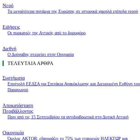
Νερό
Τα μεγαλύτερα ποτάμια της Ευρώπης σε ιστορικά χαμηλά επίπεδα νερού
Ειδήσεις
Οι πυρκαγιές της Αττικής από το δορυφόρο
Διεθνή
Ο Δούναβης στερεύει στην Ουγγαρία
ΤΕΛΕΥΤΑΙΑ ΑΡΘΡΑ
Συστήματα
Επιστολή ΕΕΔΣΑ για Σπιτάκια Ανακύκλωσης και Διευρυμένη Ευθύνη του
Παραγωγού
Αποκατάσταση
Περιβάλλοντος
Πριν από τις 15 Σεπτεμβρίου τα αντιδιαβρωτικά στη Δυτική Αττική
Οικονομία
Όμιλος AKTOR: εξαγοράζει το 75% των εταιρειών ΗΛΕΚΤΩΡ και