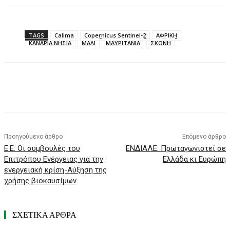
TAGS
Calima
Copernicus Sentinel-2
ΑΦΡΙΚΗ
ΚΑΝΑΡΙΑ ΝΗΣΙΑ
ΜΑΛΙ
ΜΑΥΡΙΤΑΝΙΑ
ΣΚΟΝΗ
Προηγούμενο άρθρο
Επόμενο άρθρο
Ε.Ε: Οι συμβουλές του
ΕΝΔΙΑΛΕ: Πρωταγωνιστεί σε
Επιτρόπου Ενέργειας για την
Ελλάδα κι Ευρώπη
ενεργειακή κρίση-Αύξηση της
χρήσης βιοκαυσίμων
ΣΧΕΤΙΚΑ ΑΡΘΡΑ