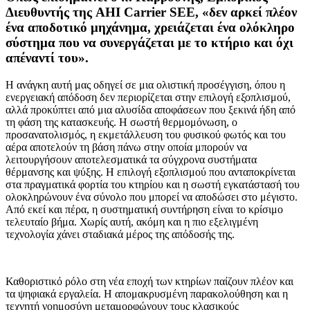
Διευθυντής της AHI Carrier SEE, «δεν αρκεί πλέον
ένα αποδοτικό μηχάνημα, χρειάζεται ένα ολόκληρο
σύστημα που να συνεργάζεται με το κτήριο και όχι
απέναντί του».
Η ανάγκη αυτή μας οδηγεί σε μια ολιστική προσέγγιση, όπου η
ενεργειακή απόδοση δεν περιορίζεται στην επιλογή εξοπλισμού,
αλλά προκύπτει από μια αλυσίδα αποφάσεων που ξεκινά ήδη από
τη φάση της κατασκευής. Η σωστή θερμομόνωση, ο
προσανατολισμός, η εκμετάλλευση του φυσικού φωτός και του
αέρα αποτελούν τη βάση πάνω στην οποία μπορούν να
λειτουργήσουν αποτελεσματικά τα σύγχρονα συστήματα
θέρμανσης και ψύξης. Η επιλογή εξοπλισμού που ανταποκρίνεται
στα πραγματικά φορτία του κτηρίου και η σωστή εγκατάστασή του
ολοκληρώνουν ένα σύνολο που μπορεί να αποδώσει στο μέγιστο.
Από εκεί και πέρα, η συστηματική συντήρηση είναι το κρίσιμο
τελευταίο βήμα. Χωρίς αυτή, ακόμη και η πιο εξελιγμένη
τεχνολογία χάνει σταδιακά μέρος της απόδοσής της.
Καθοριστικό ρόλο στη νέα εποχή των κτηρίων παίζουν πλέον και
τα ψηφιακά εργαλεία. Η απομακρυσμένη παρακολούθηση και η
τεχνητή νοημοσύνη μεταμορφώνουν τους κλασικούς