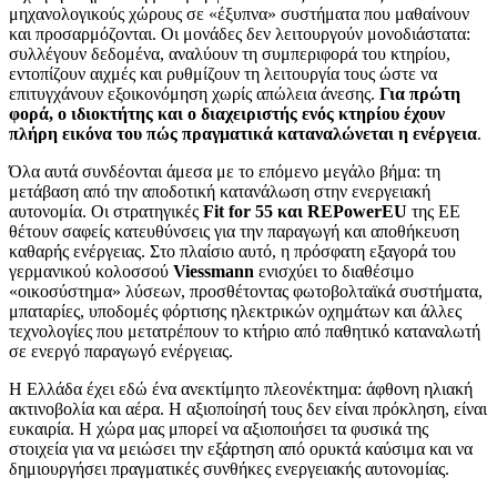
μηχανολογικούς χώρους σε «έξυπνα» συστήματα που μαθαίνουν
και προσαρμόζονται. Οι μονάδες δεν λειτουργούν μονοδιάστατα:
συλλέγουν δεδομένα, αναλύουν τη συμπεριφορά του κτηρίου,
εντοπίζουν αιχμές και ρυθμίζουν τη λειτουργία τους ώστε να
επιτυγχάνουν εξοικονόμηση χωρίς απώλεια άνεσης.
Για πρώτη
φορά, ο ιδιοκτήτης και ο διαχειριστής ενός κτηρίου έχουν
πλήρη εικόνα του πώς πραγματικά καταναλώνεται η ενέργεια
.
Όλα αυτά συνδέονται άμεσα με το επόμενο μεγάλο βήμα: τη
μετάβαση από την αποδοτική κατανάλωση στην ενεργειακή
αυτονομία. Οι στρατηγικές
Fit for 55 και REPowerEU
της ΕΕ
θέτουν σαφείς κατευθύνσεις για την παραγωγή και αποθήκευση
καθαρής ενέργειας. Στο πλαίσιο αυτό, η πρόσφατη εξαγορά του
γερμανικού κολοσσού
Viessmann
ενισχύει το διαθέσιμο
«οικοσύστημα» λύσεων, προσθέτοντας φωτοβολταϊκά συστήματα,
μπαταρίες, υποδομές φόρτισης ηλεκτρικών οχημάτων και άλλες
τεχνολογίες που μετατρέπουν το κτήριο από παθητικό καταναλωτή
σε ενεργό παραγωγό ενέργειας.
Η Ελλάδα έχει εδώ ένα ανεκτίμητο πλεονέκτημα: άφθονη ηλιακή
ακτινοβολία και αέρα. Η αξιοποίησή τους δεν είναι πρόκληση, είναι
ευκαιρία. Η χώρα μας μπορεί να αξιοποιήσει τα φυσικά της
στοιχεία για να μειώσει την εξάρτηση από ορυκτά καύσιμα και να
δημιουργήσει πραγματικές συνθήκες ενεργειακής αυτονομίας.