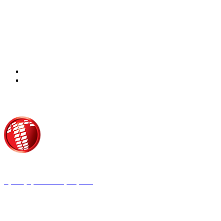
Τροίας 2, 152 35 Βριλήσσια
Τηλέφωνο:
210 68 00 470
Fax:
210 68 00 476,
Email:
press@tpress.gr