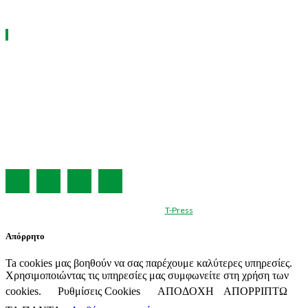
ΧΡΗΣΙΜΑ LINKS
Η ΕΤΑΙΡΕΙΑ ΜΑΣ
ΣΥΝΔΡΟΜΗ
ΔΙΑΦΗΜΙΣΗ
ΤΕΥΧΗ ΠΕΡΙΟΔΙΚΟΥ
ΟΡΟΙ ΧΡΗΣΗΣ
ΤΑΥΤΟΤΗΤΑ
© Created by
T-Press
Απόρρητο
Ta cookies μας βοηθούν να σας παρέχουμε καλύτερες υπηρεσίες.
Χρησιμοποιώντας τις υπηρεσίες μας συμφωνείτε στη χρήση των
cookies.
Ρυθμίσεις Cookies
ΑΠΟΔΟΧΗ
ΑΠΟΡΡΙΠΤΩ