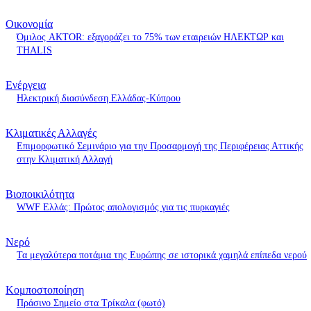
Οικονομία
Όμιλος AKTOR: εξαγοράζει το 75% των εταιρειών ΗΛΕΚΤΩΡ και
THALIS
Ενέργεια
Ηλεκτρική διασύνδεση Ελλάδας-Κύπρου
Κλιματικές Αλλαγές
Επιμορφωτικό Σεμινάριο για την Προσαρμογή της Περιφέρειας Αττικής
στην Κλιματική Αλλαγή
Βιοποικιλότητα
WWF Ελλάς: Πρώτος απολογισμός για τις πυρκαγιές
Νερό
Τα μεγαλύτερα ποτάμια της Ευρώπης σε ιστορικά χαμηλά επίπεδα νερού
Κομποστοποίηση
Πράσινο Σημείο στα Τρίκαλα (φωτό)