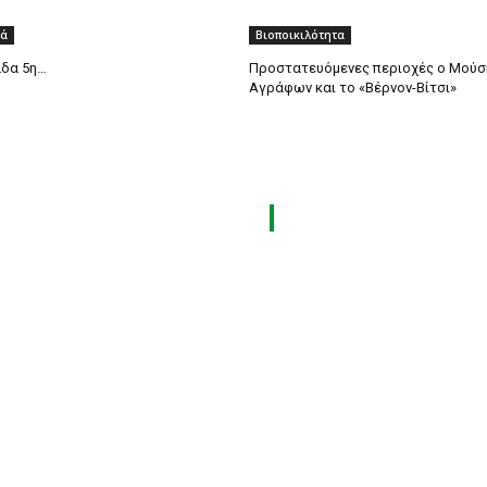
κά
Βιοποικιλότητα
άδα 5η…
Προστατευόμενες περιοχές ο Μού
Αγράφων και το «Βέρνον-Βίτσι»
ΟΔΙΚΑ ΜΑΣ
ΟΙ 6 ΕΚΘΕΣΕΙΣ ΜΑΣ
ΟΣ
ENERGIA TEC
ΛΙΚΟΣ
VERDE TEC
& MANAGEMENT
ASCEN TEC
Α ΘΕΜΑΤΑ
ERGO TEC
ΣΧΥΟΣ
INDUSTRY TEC
K
GREEN TRANSPORT & LOGI
MAGAZINE