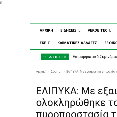
Πέμπτη, 6 Αυγούστου, 2026
Η ΕΤΑΙΡΕΙΑ ΜΑΣ
ΣΥΝΔΡΟ
ΑΡΧΙΚΗ
ΕΙΔΗΣΕΙΣ
VERDE TEC
ΕΚΕ
ΚΛΙΜΑΤΙΚΕΣ ΑΛΛΑΓΕΣ
ΕΞΟΙ
Επιμορφωτικό Σεμινάριο
ΟΙ ΤΑΣΕΙΣ ΤΩΡΑ
στην Κλιματική Αλλαγή
Αρχική
Δόμηση
ΕΛΙΠΥΚΑ: Με εξαιρετική επιτυχί
Δόμηση
ΕΛΙΠΥΚΑ: Με εξαι
ολοκληρώθηκε το 
πυροπροστασία 