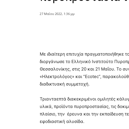
27 Μαΐου 2022, 1:36 μμ
Κοινοποίηση
Με ιδιαίτερη επιτυχία πραγματοποιήθηκε 
διοργάνωσε το Ελληνικό Ινστιτούτο Πυρο
Θεσσαλονίκης, στις 20 και 21 Μαΐου. Το συ
«Ηλεκτρολόγος» και “Ecotec”, παρακολούθ
διαδικτυακή συμμετοχή.
Τριανταεπτά διακεκριμένοι ομιλητές κάλυ
υλικά, προϊόντα πυροπροστασίας, τις δοκιμ
πλαίσιο, την έρευνα και την εκπαίδευση τ
εφοδιαστική αλυσίδα.