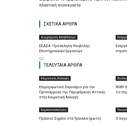
πλαστική συσκευασία
ΣΧΕΤΙΚΑ ΑΡΘΡΑ
Διαχείριση Αποβλήτων
Ενέργε
ΕΕΔΣΑ: Πρόσκληση Υποβολής
Ενεργε
Επιστημονικών Εργασιών
στρατ
ΤΕΛΕΥΤΑΙΑ ΑΡΘΡΑ
Κλιματικές Αλλαγές
Βιοπο
Επιμορφωτικό Σεμινάριο για την
WWF Ε
Προσαρμογή της Περιφέρειας Αττικής
τις πυ
στην Κλιματική Αλλαγή
Κομποστοποίηση
Οικον
Πράσινο Σημείο στα Τρίκαλα (φωτό)
O λογ