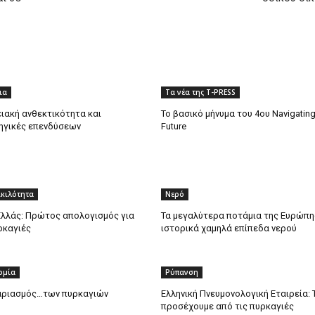
ια
Τα νέα της T-PRESS
ιακή ανθεκτικότητα και
Το βασικό μήνυμα του 4ου Navigating
ηγικές επενδύσεων
Future
ικιλότητα
Νερό
λλάς: Πρώτος απολογισμός για
Τα μεγαλύτερα ποτάμια της Ευρώπη
ρκαγιές
ιστορικά χαμηλά επίπεδα νερού
ομία
Ρύπανση
αριασμός…των πυρκαγιών
Ελληνική Πνευμονολογική Εταιρεία: Τ
προσέχουμε από τις πυρκαγιές