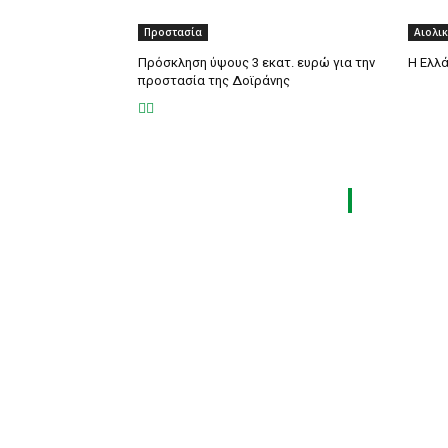
Προστασία
Αιολι
Πρόσκληση ύψους 3 εκατ. ευρώ για την
Η Ελλ
προστασία της Δοϊράνης
ΤΑ 9 ΠΕΡΙ
ΗΛΕΚΤΡΟΛΟΓ
Τροίας 2, 152 35 Βριλήσσια
ΘΕΡΜΟΫΔΡΑΥ
Τηλέφωνο:
210 68 00 470
LOGISTICS 
Fax:
210 68 00 476,
ΕΡΓΟΤΑΞΙΑΚ
Email:
press@tpress.gr
ΜΕΤΑΔΟΣΗ Ι
CAR & TRUC
ECOTEC
ASCEN TEC 