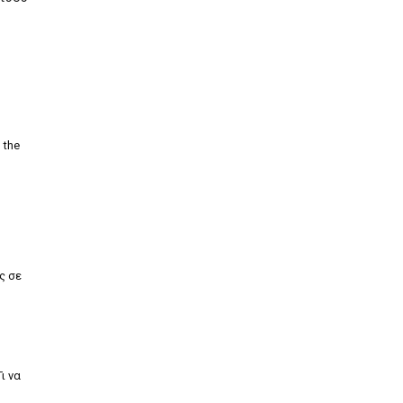
 the
ς σε
ι να