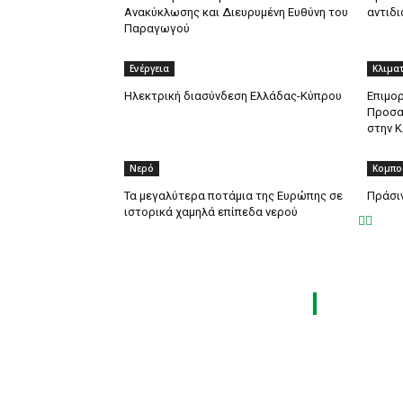
Ανακύκλωσης και Διευρυμένη Ευθύνη του
αντιδι
Παραγωγού
Ενέργεια
Κλιματ
Ηλεκτρική διασύνδεση Ελλάδας-Κύπρου
Επιμορ
Προσα
στην Κ
Νερό
Κομπο
Τα μεγαλύτερα ποτάμια της Ευρώπης σε
Πράσιν
ιστορικά χαμηλά επίπεδα νερού
ΤΑ 9 ΠΕΡΙ
ΗΛΕΚΤΡΟΛΟΓ
Τροίας 2, 152 35 Βριλήσσια
ΘΕΡΜΟΫΔΡΑΥ
Τηλέφωνο:
210 68 00 470
LOGISTICS 