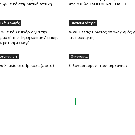
αβρωτικά στη Δυτική Αττική
εταιρειών ΗΛΕΚΤΩΡ και THALIS
ικές Αλλαγές
Βιοποικιλότητα
φωτικό Σεμινάριο για την
WWF Ελλάς: Πρώτος απολογισμός γ
ρμογή της Περιφέρειας Αττικής
τις πυρκαγιές
λιματική Αλλαγή
στοποίηση
Οικονομία
ο Σημείο στα Τρίκαλα (φωτό)
O λογαριασμός…των πυρκαγιών
ΟΔΙΚΑ ΜΑΣ
ΟΙ 6 ΕΚΘΕΣΕΙΣ ΜΑΣ
ΟΣ
ENERGIA TEC
ΛΙΚΟΣ
VERDE TEC
& MANAGEMENT
ASCEN TEC