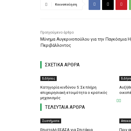
Κοινοποίηση
Προηγούμενο άρθρο
Mύνημα Αυγερινοπούλου για την Παγκόσμια 
Περιβάλλοντος
ΣΧΕΤΙΚΑ ΑΡΘΡΑ
Ειδήσεις
Ειδήσε
Κατηγορία κινδύνου 5: Σε πλήρη
Αυξήθ
επιχειρησιακή ετοιμότητα ο κρατικός
οικοπ
μηχανισμός
ΤΕΛΕΥΤΑΙΑ ΑΡΘΡΑ
Συστήματα
Αποκα
Επιστολή ΕΕΔΣΑ για Σπιτάκια
Πριν α