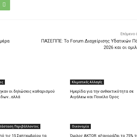
Επόμενο 
Ημέρα
ΠΑΣΕΠΠΕ: Το Forum Διαχείρισης Υδατικών Π
2026 και οι ομι
ις
Κλιματικές Αλλαγές
ηκαν οι δηλώσεις καθαρισμού
Ημερίδα για την ανθεκτικότητα σε
έδων…αλλά
Αιγάλεω και Ποικίλο Όρος
τάσταση Περιβάλλοντος
Οικονομία
πό τις 15 Σεπτεμβρίου τα
Όμιλος AKTOR: εξαγοράζει το 75% 