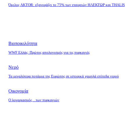
Όμιλος AKTOR: εξαγοράζει το 75% των εταιρειών ΗΛΕΚΤΩΡ και THALIS
Βιοποικιλότητα
WWF Ελλάς: Πρώτος απολογισμός για τις πυρκαγιές
Νερό
Τα μεγαλύτερα ποτάμια της Ευρώπης σε ιστορικά χαμηλά επίπεδα νερού
Οικονομία
O λογαριασμός…των πυρκαγιών