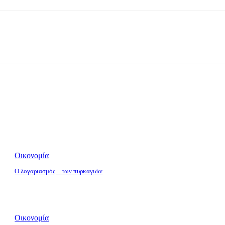
Οικονομία
O λογαριασμός…των πυρκαγιών
Οικονομία