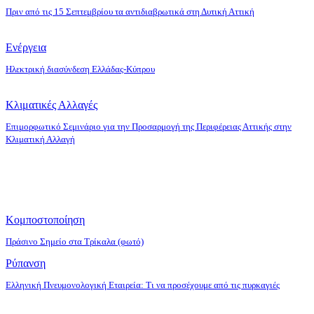
Πριν από τις 15 Σεπτεμβρίου τα αντιδιαβρωτικά στη Δυτική Αττική
Ενέργεια
Ηλεκτρική διασύνδεση Ελλάδας-Κύπρου
Κλιματικές Αλλαγές
Επιμορφωτικό Σεμινάριο για την Προσαρμογή της Περιφέρειας Αττικής στην
Κλιματική Αλλαγή
Κομποστοποίηση
Πράσινο Σημείο στα Τρίκαλα (φωτό)
Ρύπανση
Ελληνική Πνευμονολογική Εταιρεία: Τι να προσέχουμε από τις πυρκαγιές