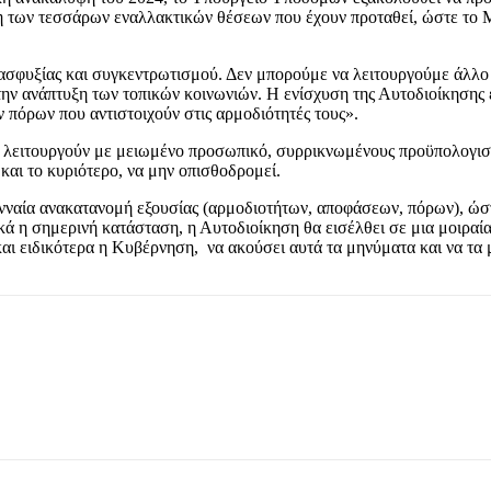
η των τεσσάρων εναλλακτικών θέσεων που έχουν προταθεί, ώστε το Μν
ασφυξίας και συγκεντρωτισμού. Δεν μπορούμε να λειτουργούμε άλλο
ην ανάπτυξη των τοπικών κοινωνιών. Η ενίσχυση της Αυτοδιοίκησης εί
πόρων που αντιστοιχούν στις αρμοδιότητές τους».
λειτουργούν με μειωμένο προσωπικό, συρρικνωμένους προϋπολογισμού
και το κυριότερο, να μην οπισθοδρομεί.
γενναία ανακατανομή εξουσίας (αρμοδιοτήτων, αποφάσεων, πόρων), ώσ
κά η σημερινή κατάσταση, η Αυτοδιοίκηση θα εισέλθει σε μια μοιραία
και ειδικότερα η Κυβέρνηση, να ακούσει αυτά τα μηνύματα και να τα 