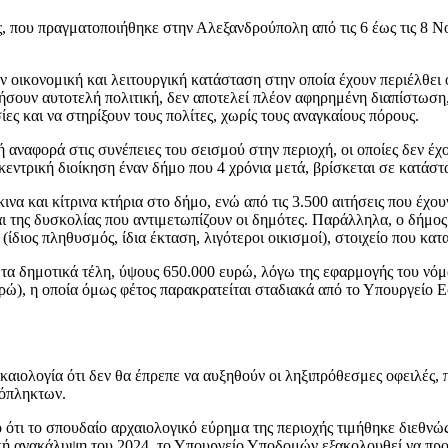
, που πραγματοποιήθηκε στην Αλεξανδρούπολη από τις 6 έως τις 8 
 οικονομική και λειτουργική κατάσταση στην οποία έχουν περιέλθει ό
ήσουν αυτοτελή πολιτική, δεν αποτελεί πλέον αφηρημένη διαπίστωση
ες και να στηρίξουν τους πολίτες, χωρίς τους αναγκαίους πόρους.
αναφορά στις συνέπειες του σεισμού στην περιοχή, οι οποίες δεν έ
κεντρική διοίκηση έναν δήμο που 4 χρόνια μετά, βρίσκεται σε κατάσ
 και κίτρινα κτήρια στο δήμο, ενώ από τις 3.500 αιτήσεις που έχο
αι της δυσκολίας που αντιμετωπίζουν οι δημότες. Παράλληλα, ο δήμος
διος πληθυσμός, ίδια έκταση, λιγότεροι οικισμοί), στοιχείο που κα
τα δημοτικά τέλη, ύψους 650.000 ευρώ, λόγω της εφαρμογής του νό
ώ), η οποία όμως φέτος παρακρατείται σταδιακά από το Υπουργείο 
ικαιολογία ότι δεν θα έπρεπε να αυξηθούν οι ληξιπρόθεσμες οφειλές,
μόπληκτων.
ότι το σπουδαίο αρχαιολογικό εύρημα της περιοχής τιμήθηκε διεθν
ή ανακάλυψη του 2024, το Υπουργείο Υποδομών εξακολουθεί να προ