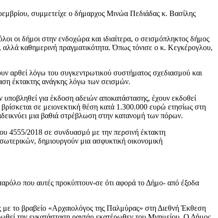
Νοεμβρίου, συμμετείχε ο δήμαρχος Μινώα Πεδιάδας κ. Βασίλης
λοι οι δήμοι στην ενδοχώρα και ιδιαίτερα, ο σεισμόπληκτος δήμος
, αλλά καθημερινή πραγματικότητα. Όπως τόνισε ο κ. Κεγκέρογλου,
χουν αρθεί λόγω του συγκεντρωτικού συστήματος σχεδιασμού και
ταση έκτακτης ανάγκης λόγω των σεισμών.
υν υποβληθεί για έκδοση αδειών αποκατάστασης, έχουν εκδοθεί
 βρίσκεται σε μειονεκτική θέση κατά 1.300.000 ευρώ ετησίως στη
ταδεικνύει μια βαθιά στρέβλωση στην κατανομή των πόρων.
μου 4555/2018 σε συνδυασμό με την περσινή έκτακτη
Εσωτερικών, δημιουργούν μια ασφυκτική οικονομική
 παρόλο που αυτές προκύπτουν-σε ότι αφορά το Δήμο- από έξοδα
ώς με το βραβείο «Αρχαιολόγος της Παλμύρας» στη Διεθνή Έκθεση
ωθεί την εγκατάσταση ραντάρ εκατέρωθεν του Μνημείου. Ο Δήμος,