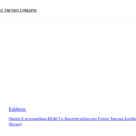
ΙΟ ΤΑΚΤΙΚΟ ΣΥΝΕΔΡΙΟ
Ειδήσεις
Ομιλία Α’ αντιπροέδρου ΚΕΔΕ Γρ. Κωνσταντέλλου στο Ετήσιο Τακτικό Συνέδρ
(βίντεο)