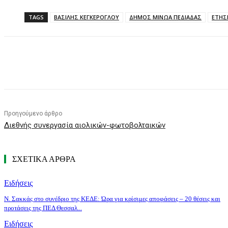
TAGS
ΒΑΣΙΛΗΣ ΚΕΓΚΕΡΟΓΛΟΥ
ΔΗΜΟΣ ΜΙΝΩΑ ΠΕΔΙΑΔΑΣ
ΕΤΗΣ
Κοινοποίηση
Προηγούμενο άρθρο
Διεθνής συνεργασία αιολικών-φωτοβολταικών
ΣΧΕΤΙΚΑ ΑΡΘΡΑ
Ειδήσεις
Ν. Σακκάς στο συνέδριο της ΚΕΔΕ: Ώρα για κρίσιμες αποφάσεις – 20 θέσεις και
προτάσεις της ΠΕΔ Θεσσαλ...
Ειδήσεις