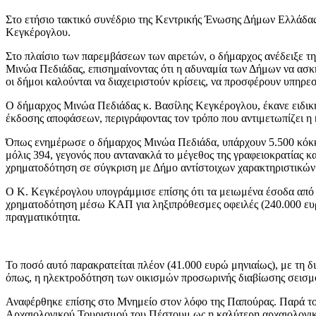
Στο ετήσιο τακτικό συνέδριο της Κεντρικής Ένωσης Δήμων Ελλάδας
Κεγκέρογλου.
Στο πλαίσιο των παρεμβάσεων των αιρετών, ο δήμαρχος ανέδειξε την
Μινώα Πεδιάδας, επισημαίνοντας ότι η αδυναμία των Δήμων να ασκ
οι δήμοι καλούνται να διαχειριστούν κρίσεις, να προσφέρουν υπηρεσί
Ο δήμαρχος Μινώα Πεδιάδας κ. Βασίλης Κεγκέρογλου, έκανε ειδική 
έκδοσης αποφάσεων, περιγράφοντας τον τρόπο που αντιμετωπίζει η 
Όπως ενημέρωσε ο δήμαρχος Μινώα Πεδιάδα, υπάρχουν 5.500 κόκκινα
μόλις 394, γεγονός που αντανακλά το μέγεθος της γραφειοκρατίας κ
χρηματοδότηση σε σύγκριση με Δήμο αντίστοιχων χαρακτηριστικών (ί
Ο Κ. Κεγκέρογλου υπογράμμισε επίσης ότι τα μειωμένα έσοδα από 
χρηματοδότηση μέσω ΚΑΠ για ληξιπρόθεσμες οφειλές (240.000 ευρ
πραγματικότητα.
Το ποσό αυτό παρακρατείται πλέον (41.000 ευρώ μηνιαίως), με τη δ
όπως, η ηλεκτροδότηση των οικισμών προσωρινής διαβίωσης σεισ
Αναφέρθηκε επίσης στο Μνημείο στον λόφο της Παπούρας. Παρά το 
Αρχαιολογικού Τουρισμού του Πέστουμ ως η καλύτερη αρχαιολογικ