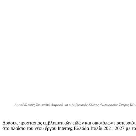
Λιμνοθάλασσες Τσουκαλιό-Λογαρού και ο Αμβρακικός Κόλπος-Φωτογραφία: Σπύρος Κών
Δράσεις προστασίας εμβληματικών ειδών και οικοτόπων προτεραιότη
στο πλαίσιο του νέου έργου Interreg Ελλάδα-Ιταλία 2021-2027 με 