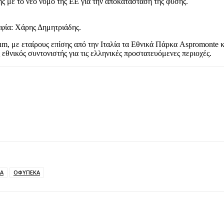
ς με το νέο νόμο της ΕΕ για την αποκατάσταση της φύσης.
ία: Χάρης Δημητριάδης.
um, με εταίρους επίσης από την Ιταλία τα Εθνικά Πάρκα Aspromonte κ
ικός συντονιστής για τις ελληνικές προστατευόμενες περιοχές.
ΙΑ
ΟΦΥΠΕΚΑ