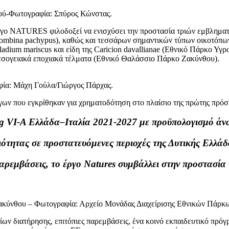
ού-Φωτογραφία: Σπύρος Κώνστας.
γο NATURES φιλοδοξεί να ενισχύσει την προστασία τριών εμβληματικώ
 (Bombina pachypus), καθώς και τεσσάρων σημαντικών τύπων οικοτόπω
dium mariscus και είδη της Caricion davallianae (Εθνικό Πάρκο Υγρο
Μεσογειακά εποχιακά τέλματα (Εθνικό Θαλάσσιο Πάρκο Ζακύνθου).
φία: Μάχη Γούλα/Γιώργος Πάρχας.
 έργων που εγκρίθηκαν για χρηματοδότηση στο πλαίσιο της πρώτης πρ
g VI-A Ελλάδα–Ιταλία 2021-2027 με προϋπολογισμό άνω
ότητας σε προστατευόμενες περιοχές της Δυτικής Ελλάδα
ρεμβάσεις, το έργο Natures συμβάλλει στην προστασία τ
κύνθου – Φωτογραφία: Αρχείο Μονάδας Διαχείρισης Εθνικών Πάρκω
ν διατήρησης, επιτόπιες παρεμβάσεις, ένα κοινό εκπαιδευτικό πρόγρ