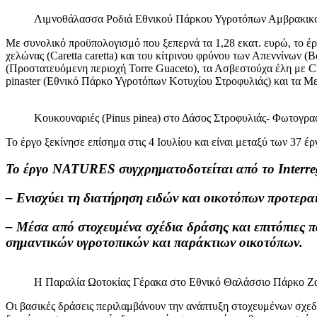
Λιμνοθάλασσα Ροδιά Εθνικού Πάρκου Υγροτόπων Αμβρακικ
Με συνολικό προϋπολογισμό που ξεπερνά τα 1,28 εκατ. ευρώ, το έρ
χελώνας (Caretta caretta) και του κίτρινου φρύνου των Απεννίνων
(Προστατευόμενη περιοχή Torre Guaceto), τα Ασβεστούχα έλη με Cla
pinaster (Εθνικό Πάρκο Υγροτόπων Κοτυχίου Στροφυλιάς) και τα 
Κουκουναριές (Pinus pinea) στο Δάσος Στροφυλιάς- Φωτογρα
Το έργο ξεκίνησε επίσημα στις 4 Ιουλίου και είναι μεταξύ των 37
Το έργο NATURES συγχρηματοδοτείται από το Interre
– Ενισχύει τη διατήρηση ειδών και οικοτόπων προτεραι
– Μέσα από στοχευμένα σχέδια δράσης και επιτόπιες πα
σημαντικών υγροτοπικών και παράκτιων οικοτόπων.
Η Παραλία Ωοτοκίας Γέρακα στο Εθνικό Θαλάσσιο Πάρκο Ζα
Οι βασικές δράσεις περιλαμβάνουν την ανάπτυξη στοχευμένων σχεδίω