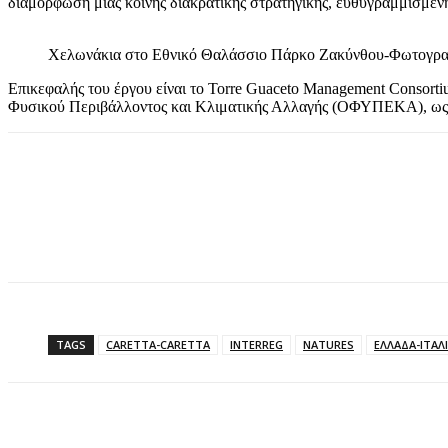
διαμόρφωση μιας κοινής διακρατικής στρατηγικής, ευθυγραμμισμένη
Χελωνάκια στο Εθνικό Θαλάσσιο Πάρκο Ζακύνθου-Φωτογραφ
Επικεφαλής του έργου είναι το Torre Guaceto Management Consorti
Φυσικού Περιβάλλοντος και Κλιματικής Αλλαγής (ΟΦΥΠΕΚΑ), ως εθν
TAGS
CARETTA-CARETTA
INTERREG
NATURES
ΕΛΛΑΔΑ-ΙΤΑΛ
Κοινοποίηση