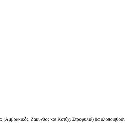
δας (Αμβρακικός, Ζάκυνθος και Κοτύχι-Στροφυλιά) θα υλοποιηθούν