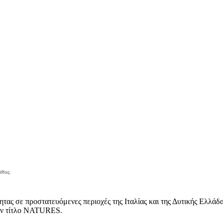
στας.
τας σε προστατευόμενες περιοχές της Ιταλίας και της Δυτικής Ελλά
τον τίτλο NATURES.