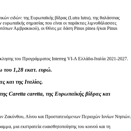
ν ειδών: της Ευρωπαϊκής βίδρας (Lutra lutra), της θαλάσσιας
ν ευρωπαϊκής σημασίας που είναι οι παράκτιες λιμνοθάλασσες
τόπων Αμβρακικού), οι Θίνες με δάση Pinus pinea ή/και Pinus
όσκλησης του Προγράμματος Interreg VI-A Ελλάδα-Ιταλία 2021-2027.
 του 1,28 εκατ. ευρώ.
ς και της Ιταλίας.
ης Caretta caretta, της Eυρωπαϊκής βίδρας και
ν Ζακύνθου, Αίνου και Προστατευόμενων Περιοχών Ιονίων Νησιών.
αμμα, μια εκστρατεία ευαισθητοποίησης του κοινού και τη