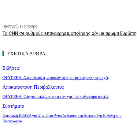
Προηγούμενο άρθρο
To CNN σε ρυθμούς επαναχρησιμοποίησης α/γ με άρωμα Ευρώπη
ΣΧΕΤΙΚΑ ΑΡΘΡΑ
Ειδήσεις
ΟΦΥΠΕΚΑ: Δακτυλιώσεις νεοσσών σε προστατευόμενες περιοχές
Αποκατάσταση Περιβάλλοντος
ΟΦΥΠΕΚΑ: Οδηγός καλών πρακτικών για τον καθαρισμό ακτών
Συστήματα
Επιστολή ΕΕΔΣΑ για Σπιτάκια Ανακύκλωσης και Διευρυμένη Ευθύνη του
Παραγωγού