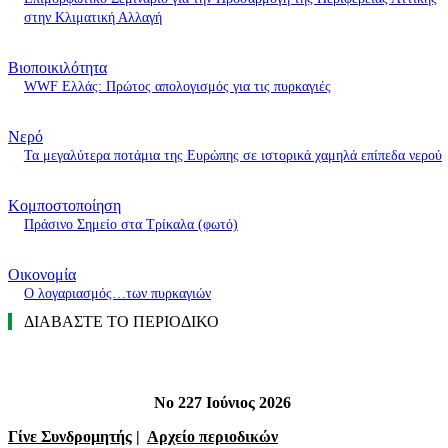
στην Κλιματική Αλλαγή
Βιοποικιλότητα
WWF Ελλάς: Πρώτος απολογισμός για τις πυρκαγιές
Νερό
Τα μεγαλύτερα ποτάμια της Ευρώπης σε ιστορικά χαμηλά επίπεδα νερού
Κομποστοποίηση
Πράσινο Σημείο στα Τρίκαλα (φωτό)
Οικονομία
O λογαριασμός…των πυρκαγιών
ΔΙΑΒΑΣΤΕ ΤΟ ΠΕΡΙΟΔΙΚΟ
Νο 227 Ιούνιος 2026
Γίνε Συνδρομητής
|
Αρχείο περιοδικών