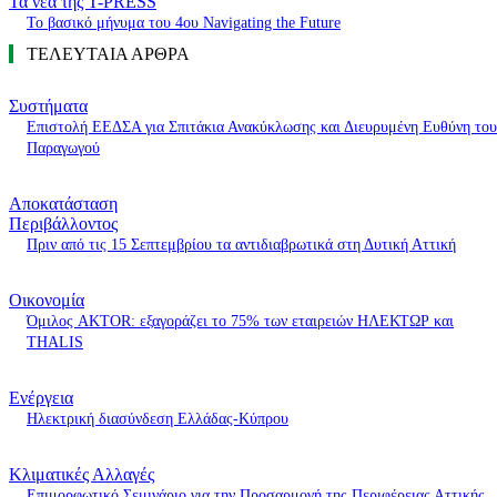
Τα νέα της T-PRESS
Το βασικό μήνυμα του 4ου Navigating the Future
ΤΕΛΕΥΤΑΙΑ ΑΡΘΡΑ
Συστήματα
Επιστολή ΕΕΔΣΑ για Σπιτάκια Ανακύκλωσης και Διευρυμένη Ευθύνη του
Παραγωγού
Αποκατάσταση
Περιβάλλοντος
Πριν από τις 15 Σεπτεμβρίου τα αντιδιαβρωτικά στη Δυτική Αττική
Οικονομία
Όμιλος AKTOR: εξαγοράζει το 75% των εταιρειών ΗΛΕΚΤΩΡ και
THALIS
Ενέργεια
Ηλεκτρική διασύνδεση Ελλάδας-Κύπρου
Κλιματικές Αλλαγές
Επιμορφωτικό Σεμινάριο για την Προσαρμογή της Περιφέρειας Αττικής