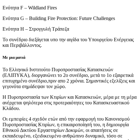
Ενότητα F – Wildland Fires
Ενότητα G – Building Fire Protection: Future Challenges
Ενότητα H – Στρογγυλή Τράπεζα
Το συνέδριο διεξάγεται υπο την αιγίδα του Υπουργείου Ενέργειας
και Περιβάλλοντος.
Με μια ματιά
Το Ελληνικό Ινστιτούτο Πυροπροστασίας Κατασκευών
(ΕΛΙΠΥΚΑ), διοργανώνει το 2ο συνέδριο, μετά το 1ο εξαιρετικά
επιτυχημένο συνέδριο,πριν απο 2 χρόνια. Σημαντικές εξελίξεις και
γεγονότα σημάδεψαν τον χώρο.
Η Πυροπροστασία των Κτιρίων και Κατασκευών, μέρα με τη μέρα
ανέρχεται ψηλότερα στις προτεραιότητες του Κατασκευαστικού
Κλάδου.
Οι εμπειρίες 4 σχεδόν ετών από την εφαρμογή του Κανονισμού
Πυροπροστασίας Κτιρίων, η επικαιροποίησή του, η δημιουργία
Εθνικού Δικτύου Εργαστηρίων Δοκιμών, οι απαιτήσεις σε
εκπαιδευμένο, εξειδικευμένο ανθρώπινο δυναμικό, τόσο σε