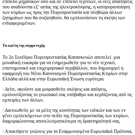
επίπεδο μηχανικών όσο και σε επίπεδο τεχνιτών, οι νέες απαιτήσεις
που αναδύονται εξ’ αιτίας της ηλεκτροκίνησης, η κατηγοριοποίηση
των κτιρίων ως προς την Πυροπροστασία και πληθώρα άλλων
ζητημάτων που θα συζητηθούν, θα εμπλουτίσουν τη σκέψη των
ενδιαφερομένων.
Τα οφέλη της συμμετοχής
Το 2ο Συνέδριο Πυροπροστασίας Κατασκευών αποτελεί μια
μοναδική ευκαιρία για να ενημερωθείτε για το νέο τεχνικό,
επιστημονικό και επιχειρησιακό περιβάλλον, που δημιουργεί η
εφαρμογή του Νέου Κανονισμού Πυροπροστασίας Κτιρίων στην
Ελλάδα αλλά και στην Ευρωπαϊκή Ένωση ευρύτερα.
· Δείτε, ακούστε και μοιρασθείτε σκέψεις και απόψεις,
εμπλουτίζοντας το γνωσιακό σας υπόβαθρο και κερδίζοντας από τις
εμπειρίες των άλλων.
· Δικτυωθείτε με τα μέλη της κοινότητας των ειδικών και των εν
γένει εμπλεκόμενων στο πεδίο της Πυροπροστασίας των κτιρίων,
διαμορφώνοντας αποτελεσματικότερα τη δραστηριότητά σας.
· Αποκτήσετε γνώσεις για τα Εναρμονισμένα Ευρωπαϊκά Πρότυπα,