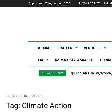
Παρασκευή, 7 Αυγούστου, 2026
Η ΕΤΑΙΡΕΙΑ ΜΑΣ
ΣΥΝΔ
ΑΡΧΙΚΗ
ΕΙΔΗΣΕΙΣ
VERDE TEC
ΕΚΕ
ΚΛΙΜΑΤΙΚΕΣ ΑΛΛΑΓΕΣ
ΕΞΟΙ
Όμιλος AKTOR: εξαγοράζ
Ηλεκτρική διασύνδεσ
ΟΙ ΤΑΣΕΙΣ ΤΩΡΑ
Ετικέτες
Climate Action
Tag:
Climate Action