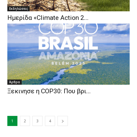
Eκδηλώσεις
Ημερίδα «Climate Action 2...
Άρθρα
Ξεκινησε η COP30: Που βρι...
1
2
3
4