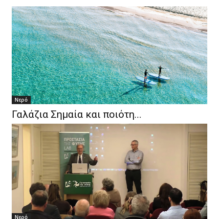
Νερό
Γαλάζια Σημαία και ποιότη...
Νερό