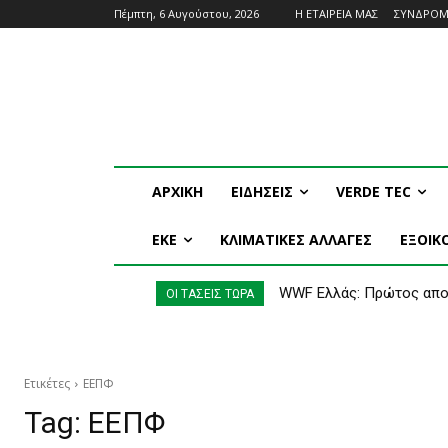
Πέμπτη, 6 Αυγούστου, 2026
Η ΕΤΑΙΡΕΙΑ ΜΑΣ
ΣΥΝΔΡΟ
ΑΡΧΙΚΗ
ΕΙΔΗΣΕΙΣ
VERDE TEC
ΕΚΕ
ΚΛΙΜΑΤΙΚΕΣ ΑΛΛΑΓΕΣ
ΕΞΟΙ
WWF Ελλάς: Πρώτος απολογ
Τα μεγαλύτερα ποτάμια 
ΟΙ ΤΑΣΕΙΣ ΤΩΡΑ
Ετικέτες
ΕΕΠΦ
Tag:
ΕΕΠΦ