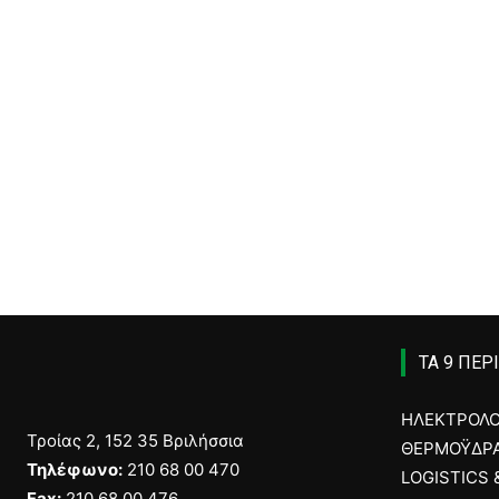
ΤΑ 9 ΠΕΡ
ΗΛΕΚΤΡΟΛ
Τροίας 2, 152 35 Βριλήσσια
ΘΕΡΜΟΫΔΡΑ
Τηλέφωνο:
210 68 00 470
LOGISTICS
Fax:
210 68 00 476,