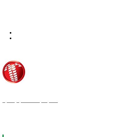
Τροίας 2, 152 35 Βριλήσσια
Τηλέφωνο:
210 68 00 470
Fax:
210 68 00 476,
Email:
press@tpress.gr