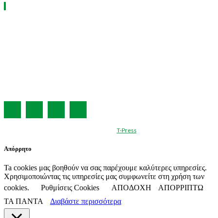
ΧΡΗΣΙΜΑ LINKS
Η ΕΤΑΙΡΕΙΑ ΜΑΣ
ΣΥΝΔΡΟΜΗ
ΔΙΑΦΗΜΙΣΗ
ΤΕΥΧΗ ΠΕΡΙΟΔΙΚΟΥ
ΟΡΟΙ ΧΡΗΣΗΣ
ΤΑΥΤΟΤΗΤΑ
© Created by
T-Press
Απόρρητο
Ta cookies μας βοηθούν να σας παρέχουμε καλύτερες υπηρεσίες.
Χρησιμοποιώντας τις υπηρεσίες μας συμφωνείτε στη χρήση των
cookies.
Ρυθμίσεις Cookies
ΑΠΟΔΟΧΗ
ΑΠΟΡΡΙΠΤΩ
ΤΑ ΠΑΝΤΑ
Διαβάστε περισσότερα