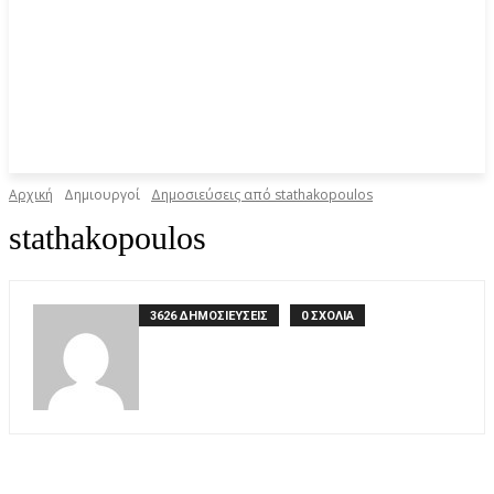
Αρχική
Δημιουργοί
Δημοσιεύσεις από stathakopoulos
stathakopoulos
3626 ΔΗΜΟΣΙΕΥΣΕΙΣ
0 ΣΧΟΛΙΑ