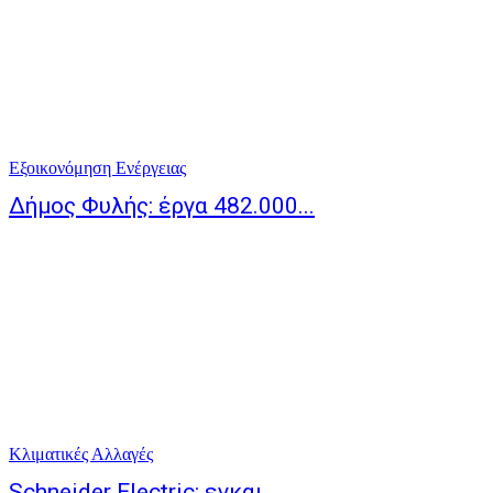
Εξοικονόμηση Ενέργειας
Δήμος Φυλής: έργα 482.000...
Κλιματικές Αλλαγές
Schneider Electric: εγκαι...