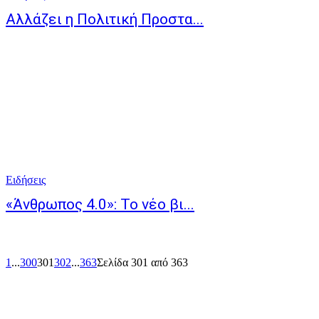
Αλλάζει η Πολιτική Προστα...
Ειδήσεις
«Άνθρωπος 4.0»: Το νέο βι...
1
...
300
301
302
...
363
Σελίδα 301 από 363