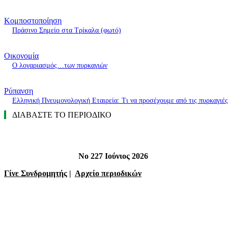
Κομποστοποίηση
Πράσινο Σημείο στα Τρίκαλα (φωτό)
Οικονομία
O λογαριασμός…των πυρκαγιών
Ρύπανση
Ελληνική Πνευμονολογική Εταιρεία: Τι να προσέχουμε από τις πυρκαγιές
ΔΙΑΒΑΣΤΕ ΤΟ ΠΕΡΙΟΔΙΚΟ
Νο 227 Ιούνιος 2026
Γίνε Συνδρομητής
|
Αρχείο περιοδικών