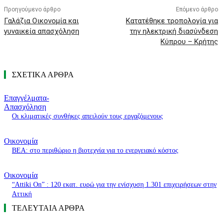
Προηγούμενο άρθρο
Επόμενο άρθρο
Γαλάζια Οικονομία και
Κατατέθηκε τροπολογία για
γυναικεία απασχόληση
την ηλεκτρική διασύνδεση
Κύπρου – Κρήτης
ΣΧΕΤΙΚΑ ΑΡΘΡΑ
Επαγγέλματα-
Απασχόληση
Οι κλιματικές συνθήκες απειλούν τους εργαζόμενους
Οικονομία
ΒΕΑ: στο περιθώριο η βιοτεχνία για το ενεργειακό κόστος
Οικονομία
“Attiki On” : 120 εκατ. ευρώ για την ενίσχυση 1.301 επιχειρήσεων στην
Αττική
ΤΕΛΕΥΤΑΙΑ ΑΡΘΡΑ