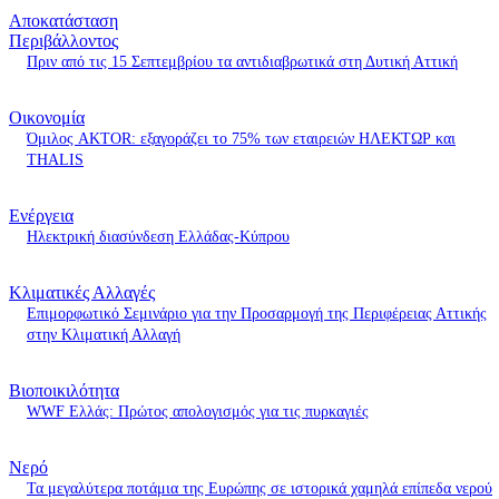
Αποκατάσταση
Περιβάλλοντος
Πριν από τις 15 Σεπτεμβρίου τα αντιδιαβρωτικά στη Δυτική Αττική
Οικονομία
Όμιλος AKTOR: εξαγοράζει το 75% των εταιρειών ΗΛΕΚΤΩΡ και
THALIS
Ενέργεια
Ηλεκτρική διασύνδεση Ελλάδας-Κύπρου
Κλιματικές Αλλαγές
Επιμορφωτικό Σεμινάριο για την Προσαρμογή της Περιφέρειας Αττικής
στην Κλιματική Αλλαγή
Βιοποικιλότητα
WWF Ελλάς: Πρώτος απολογισμός για τις πυρκαγιές
Νερό
Τα μεγαλύτερα ποτάμια της Ευρώπης σε ιστορικά χαμηλά επίπεδα νερού