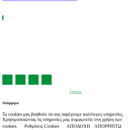
ΧΡΗΣΙΜΑ LINKS
Η ΕΤΑΙΡΕΙΑ ΜΑΣ
ΣΥΝΔΡΟΜΗ
ΔΙΑΦΗΜΙΣΗ
ΤΕΥΧΗ ΠΕΡΙΟΔΙΚΟΥ
ΟΡΟΙ ΧΡΗΣΗΣ
ΤΑΥΤΟΤΗΤΑ
© Created by
T-Press
Απόρρητο
Ta cookies μας βοηθούν να σας παρέχουμε καλύτερες υπηρεσίες.
Χρησιμοποιώντας τις υπηρεσίες μας συμφωνείτε στη χρήση των
cookies.
Ρυθμίσεις Cookies
ΑΠΟΔΟΧΗ
ΑΠΟΡΡΙΠΤΩ