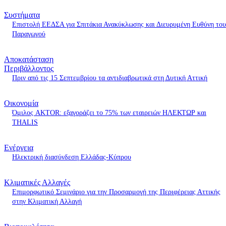
Συστήματα
Επιστολή ΕΕΔΣΑ για Σπιτάκια Ανακύκλωσης και Διευρυμένη Ευθύνη του
Παραγωγού
Αποκατάσταση
Περιβάλλοντος
Πριν από τις 15 Σεπτεμβρίου τα αντιδιαβρωτικά στη Δυτική Αττική
Οικονομία
Όμιλος AKTOR: εξαγοράζει το 75% των εταιρειών ΗΛΕΚΤΩΡ και
THALIS
Ενέργεια
Ηλεκτρική διασύνδεση Ελλάδας-Κύπρου
Κλιματικές Αλλαγές
Επιμορφωτικό Σεμινάριο για την Προσαρμογή της Περιφέρειας Αττικής
στην Κλιματική Αλλαγή