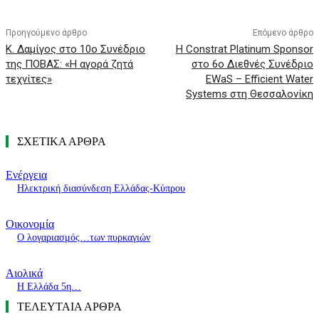
Προηγούμενο άρθρο
Επόμενο άρθρο
Κ. Δαμίγος στο 10ο Συνέδριο
Η Constrat Platinum Sponsor
της ΠΟΒΑΣ: «Η αγορά ζητά
στο 6ο Διεθνές Συνέδριο
τεχνίτες»
EWaS – Efficient Water
Systems στη Θεσσαλονίκη
ΣΧΕΤΙΚΑ ΑΡΘΡΑ
Ενέργεια
Ηλεκτρική διασύνδεση Ελλάδας-Κύπρου
Οικονομία
O λογαριασμός…των πυρκαγιών
Αιολικά
Η Ελλάδα 5η…
ΤΕΛΕΥΤΑΙΑ ΑΡΘΡΑ