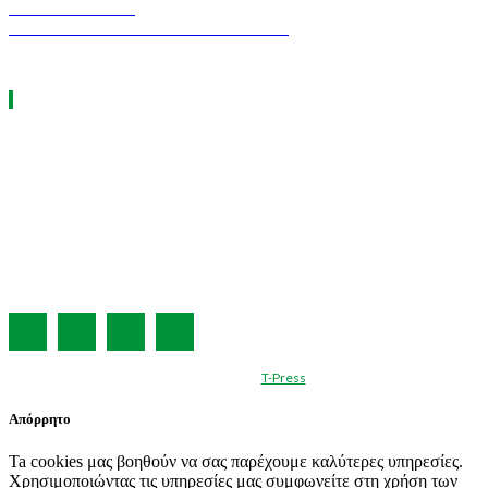
INDUSTRY TEC
GREEN TRANSPORT & LOGISTICS
ΧΡΗΣΙΜΑ LINKS
Η ΕΤΑΙΡΕΙΑ ΜΑΣ
ΣΥΝΔΡΟΜΗ
ΔΙΑΦΗΜΙΣΗ
ΤΕΥΧΗ ΠΕΡΙΟΔΙΚΟΥ
ΟΡΟΙ ΧΡΗΣΗΣ
ΤΑΥΤΟΤΗΤΑ
© Created by
T-Press
Απόρρητο
Ta cookies μας βοηθούν να σας παρέχουμε καλύτερες υπηρεσίες.
Χρησιμοποιώντας τις υπηρεσίες μας συμφωνείτε στη χρήση των