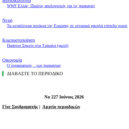
Βιοποικιλότητα
WWF Ελλάς: Πρώτος απολογισμός για τις πυρκαγιές
Νερό
Τα μεγαλύτερα ποτάμια της Ευρώπης σε ιστορικά χαμηλά επίπεδα νερού
Κομποστοποίηση
Πράσινο Σημείο στα Τρίκαλα (φωτό)
Οικονομία
O λογαριασμός…των πυρκαγιών
ΔΙΑΒΑΣΤΕ ΤΟ ΠΕΡΙΟΔΙΚΟ
Νο 227 Ιούνιος 2026
Γίνε Συνδρομητής
|
Αρχείο περιοδικών