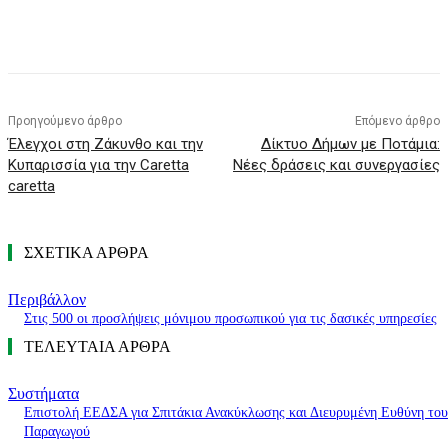
Προηγούμενο άρθρο
Επόμενο άρθρο
Έλεγχοι στη Ζάκυνθο και την
Δίκτυο Δήμων με Ποτάμια:
Κυπαρισσία για την Caretta
Νέες δράσεις και συνεργασίες
caretta
ΣΧΕΤΙΚΑ ΑΡΘΡΑ
Περιβάλλον
Στις 500 οι προσλήψεις μόνιμου προσωπικού για τις δασικές υπηρεσίες
ΤΕΛΕΥΤΑΙΑ ΑΡΘΡΑ
Συστήματα
Επιστολή ΕΕΔΣΑ για Σπιτάκια Ανακύκλωσης και Διευρυμένη Ευθύνη του
Παραγωγού