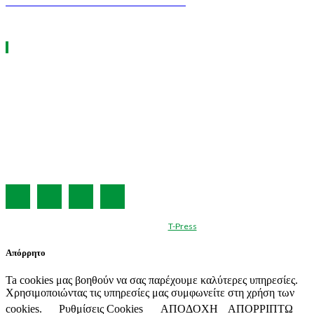
GREEN TRANSPORT & LOGISTICS
ΧΡΗΣΙΜΑ LINKS
Η ΕΤΑΙΡΕΙΑ ΜΑΣ
ΣΥΝΔΡΟΜΗ
ΔΙΑΦΗΜΙΣΗ
ΤΕΥΧΗ ΠΕΡΙΟΔΙΚΟΥ
ΟΡΟΙ ΧΡΗΣΗΣ
ΤΑΥΤΟΤΗΤΑ
© Created by
T-Press
Απόρρητο
Ta cookies μας βοηθούν να σας παρέχουμε καλύτερες υπηρεσίες.
Χρησιμοποιώντας τις υπηρεσίες μας συμφωνείτε στη χρήση των
cookies.
Ρυθμίσεις Cookies
ΑΠΟΔΟΧΗ
ΑΠΟΡΡΙΠΤΩ