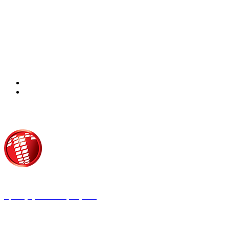
Τροίας 2, 152 35 Βριλήσσια
Τηλέφωνο:
210 68 00 470
Fax:
210 68 00 476,
Email:
press@tpress.gr