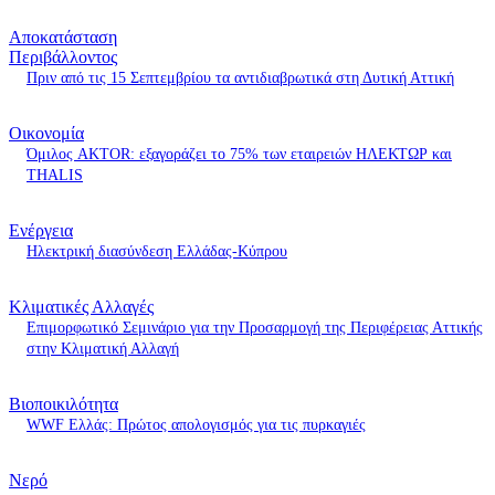
Αποκατάσταση
Περιβάλλοντος
Πριν από τις 15 Σεπτεμβρίου τα αντιδιαβρωτικά στη Δυτική Αττική
Οικονομία
Όμιλος AKTOR: εξαγοράζει το 75% των εταιρειών ΗΛΕΚΤΩΡ και
THALIS
Ενέργεια
Ηλεκτρική διασύνδεση Ελλάδας-Κύπρου
Κλιματικές Αλλαγές
Επιμορφωτικό Σεμινάριο για την Προσαρμογή της Περιφέρειας Αττικής
στην Κλιματική Αλλαγή
Βιοποικιλότητα
WWF Ελλάς: Πρώτος απολογισμός για τις πυρκαγιές
Νερό