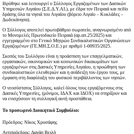
Ιδρύθηκε και λειτουργεί ο Σύλλογος Εργαζομένων των Δασικών
Υπηρεσιών Αιγαίου (Σ.Ε.Δ.Υ.ΑΙ.), με έδρα τον Πειραιά και πεδίο
δράσης όλα τα νησιά του Αιγαίου (βόρειο Αιγαίο – Κυκλάδες –
Δωδεκάνησα).
Ο Σύλλογος αποτελεί πρωτοβάθμιο σωματείο, αναγνωρισμένο από
το Μονομελές Πρωτοδικείο Πειραιά (αρ.απ.25/2025) και
εγγεγραμμένο στο Γενικό Μητρώο Συνδικαλιστικών Οργανώσεων
Εργαζομένων (ΓΕ.ΜΗ.Σ.Ο.Ε.) με αριθμό 1-00935/2025.
Σκοπός του Συλλόγου είναι η προάσπιση των επαγγελματικών,
εργασιακών, οικονομικών και κοινωνικών δικαιωμάτων των
εργαζομένων στις Δασικές Υπηρεσίες Αιγαίου, η προώθηση των
συνδικαλιστικών ελευθεριών και η ανάδειξη του έργου τους, με
έμφαση στη διαφύλαξη του φυσικού περιβάλλοντος των νησιών.
Ο νεοσύστατος Σύλλογος, καλεί όλους τους εργαζόμενους στις
Δασικές Υπηρεσίες, (μόνιμοι, ΙΔΑΧ και ΙΔΟΧ) να στηρίξουν και
να ενισχύσουν τη συλλογική αυτή προσπάθεια.
Το προσωρινό Διοικητικό Συμβούλιο:
Πρόεδρος: Νίκος Χρυσάφης
Αντιπρόεδρος: Δανάη Βειλή