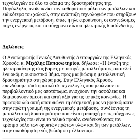
τεχνολογιών σε όλο το φάσμα της δραστηριότητάς της.
Παράλληλα, αναδεικνύει τον καθοριστικό ρόλο των μετάλλων και
ειδικότερα του χαλκού, στην ανάπτυξη τεχνολογιών που στηρίζουν
την ενεργειακή μετάβαση, όπως η ηλεκτροκίνηση, οι ανανεώσιμες
πηγές ενέργειας και τα σύγχρονα δίκτυα ηλεκτρικής διασύνδεσης.
Δηλώσεις
Ο Αναπληρωτής Γενικός Διευθυντής Λειτουργιών της Ελληνικός
Χρυσός, κ.
Μιχάλης Παπασωτηρίου
, δήλωσε: «Η ένταξη της
ηλεκτροκίνησης στις βαριές μεταφορές μεταλλεύματος αποτελεί
ένα ακόμη ουσιαστικό βήμα, προς μια βιώσιμη μεταλλευτική
δραστηριότητα στη χώρα μας. Στην Ελληνικός Χρυσός,
επενδύουμε συστηματικά σε τεχνολογίες που μειώνουν το
περιβαλλοντικό μας αποτύπωμα, ενισχύουν την ασφάλεια και
δημιουργούν άμεση και απτή αξία για τις τοπικές κοινωνίες. Η
πρωτοβουλία αυτή αποτυπώνει τη δέσμευσή μας να βρισκόμαστε
στην πρώτη γραμμή της ενεργειακής μετάβασης, συνδέοντας τη
μεταλλευτική δραστηριότητα που είναι η απαρχή με τις σύγχρονες
τεχνολογίες που είναι το τελικό προϊόν, αναδεικνύοντας τον
κρίσιμο ρόλο των ορυκτών πρώτων υλών και δη των μετάλλων,
στην οικοδόμηση ενός βιώσιμου μέλλοντος».