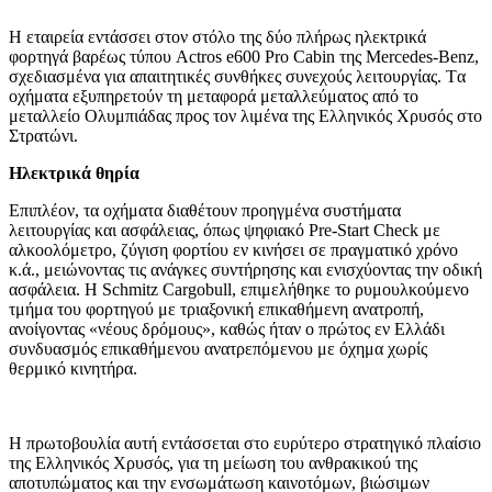
Η εταιρεία εντάσσει στον στόλο της δύο πλήρως ηλεκτρικά
φορτηγά βαρέως τύπου Actros e600 Pro Cabin της Mercedes-Benz,
σχεδιασμένα για απαιτητικές συνθήκες συνεχούς λειτουργίας. Tα
οχήματα εξυπηρετούν τη μεταφορά μεταλλεύματος από το
μεταλλείο Ολυμπιάδας προς τον λιμένα της Ελληνικός Χρυσός στο
Στρατώνι.
Ηλεκτρικά θηρία
Επιπλέον, τα οχήματα διαθέτουν προηγμένα συστήματα
λειτουργίας και ασφάλειας, όπως ψηφιακό Pre-Start Check με
αλκοολόμετρο, ζύγιση φορτίου εν κινήσει σε πραγματικό χρόνο
κ.ά., μειώνοντας τις ανάγκες συντήρησης και ενισχύοντας την οδική
ασφάλεια. Η Schmitz Cargobull, επιμελήθηκε το ρυμουλκούμενο
τμήμα του φορτηγού με τριαξονική επικαθήμενη ανατροπή,
ανοίγοντας «νέους δρόμους», καθώς ήταν o πρώτoς εν Ελλάδι
συνδυασμός επικαθήμενου ανατρεπόμενου με όχημα χωρίς
θερμικό κινητήρα.
Η πρωτοβουλία αυτή εντάσσεται στο ευρύτερο στρατηγικό πλαίσιο
της Ελληνικός Χρυσός, για τη μείωση του ανθρακικού της
αποτυπώματος και την ενσωμάτωση καινοτόμων, βιώσιμων