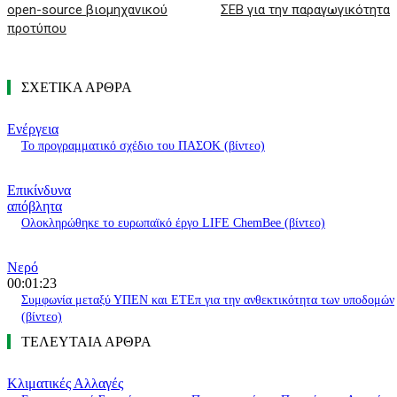
open-source βιομηχανικού
ΣΕΒ για την παραγωγικότητα
προτύπου
ΣΧΕΤΙΚΑ ΑΡΘΡΑ
Ενέργεια
Το προγραμματικό σχέδιο του ΠΑΣΟΚ (βίντεο)
Επικίνδυνα
απόβλητα
Ολοκληρώθηκε το ευρωπαϊκό έργο LIFE ChemBee (βίντεο)
Νερό
00:01:23
Συμφωνία μεταξύ ΥΠΕΝ και ΕΤΕπ για την ανθεκτικότητα των υποδομών
(βίντεο)
ΤΕΛΕΥΤΑΙΑ ΑΡΘΡΑ
Κλιματικές Αλλαγές