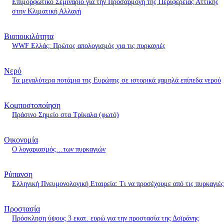
Επιμορφωτικό Σεμινάριο για την Προσαρμογή της Περιφέρειας Αττικής
στην Κλιματική Αλλαγή
Βιοποικιλότητα
WWF Ελλάς: Πρώτος απολογισμός για τις πυρκαγιές
Νερό
Τα μεγαλύτερα ποτάμια της Ευρώπης σε ιστορικά χαμηλά επίπεδα νερού
Κομποστοποίηση
Πράσινο Σημείο στα Τρίκαλα (φωτό)
Οικονομία
O λογαριασμός…των πυρκαγιών
Ρύπανση
Ελληνική Πνευμονολογική Εταιρεία: Τι να προσέχουμε από τις πυρκαγιές
Προστασία
Πρόσκληση ύψους 3 εκατ. ευρώ για την προστασία της Δοϊράνης