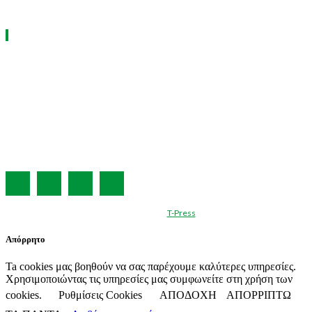
ΧΡΗΣΙΜΑ LINKS
Η ΕΤΑΙΡΕΙΑ ΜΑΣ
ΣΥΝΔΡΟΜΗ
ΔΙΑΦΗΜΙΣΗ
ΤΕΥΧΗ ΠΕΡΙΟΔΙΚΟΥ
ΟΡΟΙ ΧΡΗΣΗΣ
ΤΑΥΤΟΤΗΤΑ
© Created by
T-Press
Απόρρητο
Ta cookies μας βοηθούν να σας παρέχουμε καλύτερες υπηρεσίες.
Χρησιμοποιώντας τις υπηρεσίες μας συμφωνείτε στη χρήση των
cookies.
Ρυθμίσεις Cookies
ΑΠΟΔΟΧΗ
ΑΠΟΡΡΙΠΤΩ