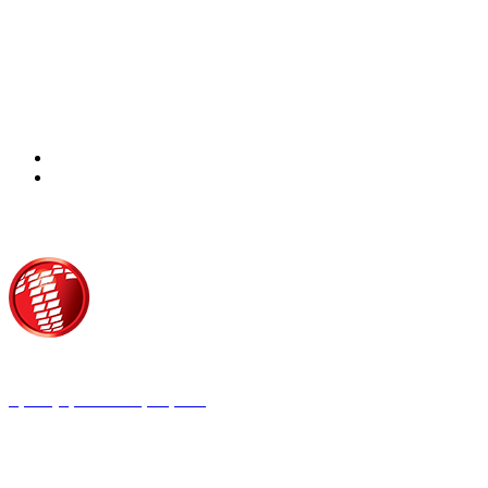
Τροίας 2, 152 35 Βριλήσσια
Τηλέφωνο:
210 68 00 470
Fax:
210 68 00 476,
Email:
press@tpress.gr