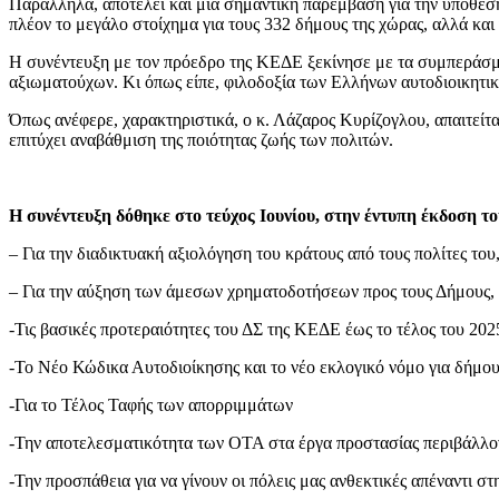
Παράλληλα, αποτελεί και μια σημαντική παρέμβαση για την υπόθεση
πλέον το μεγάλο στοίχημα για τους 332 δήμους της χώρας, αλλά και γ
Η συνέντευξη με τον πρόεδρο της ΚΕΔΕ ξεκίνησε με τα συμπεράσμ
αξιωματούχων. Κι όπως είπε, φιλοδοξία των Ελλήνων αυτοδιοικητι
Όπως ανέφερε, χαρακτηριστικά, ο κ. Λάζαρος Κυρίζογλου, απαιτείτα
επιτύχει αναβάθμιση της ποιότητας ζωής των πολιτών.
Η συνέντευξη δόθηκε στο τεύχος Ιουνίου, στην έντυπη έκδοση τ
– Για την διαδικτυακή αξιολόγηση του κράτους από τους πολίτες το
– Για την αύξηση των άμεσων χρηματοδοτήσεων προς τους Δήμους,
-Τις βασικές προτεραιότητες του ΔΣ της ΚΕΔΕ έως το τέλος του 202
-Το Νέο Κώδικα Αυτοδιοίκησης και το νέο εκλογικό νόμο για δήμους
-Για το Τέλος Ταφής των απορριμμάτων
-Την αποτελεσματικότητα των ΟΤΑ στα έργα προστασίας περιβάλλο
-Την προσπάθεια για να γίνουν οι πόλεις μας ανθεκτικές απέναντι σ