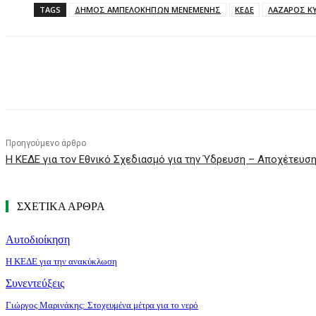
TAGS
ΔΗΜΟΣ ΑΜΠΕΛΟΚΗΠΩΝ ΜΕΝΕΜΕΝΗΣ
ΚΕΔΕ
ΛΑΖΑΡΟΣ Κ
Κοινοποίηση
Προηγούμενο άρθρο
Η ΚΕΔΕ για τον Εθνικό Σχεδιασμό για την Ύδρευση – Αποχέτευσ
ΣΧΕΤΙΚΑ ΑΡΘΡΑ
Αυτοδιοίκηση
Η ΚΕΔΕ για την ανακύκλωση
Συνεντεύξεις
Γιώργος Μαρινάκης: Στοχευμένα μέτρα για το νερό