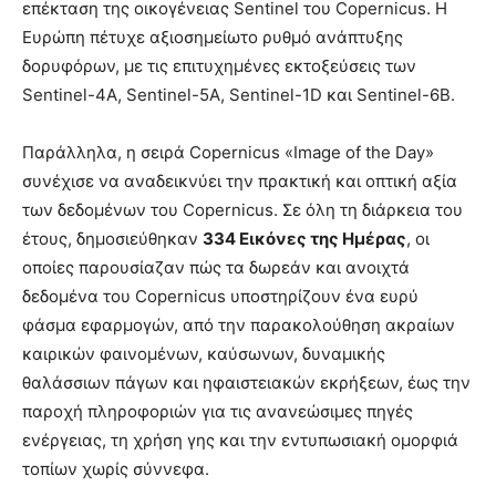
επέκταση της οικογένειας Sentinel του Copernicus. Η
Ευρώπη πέτυχε αξιοσημείωτο ρυθμό ανάπτυξης
δορυφόρων, με τις επιτυχημένες εκτοξεύσεις των
Sentinel-4A, Sentinel-5A, Sentinel-1D και Sentinel-6B.
Παράλληλα, η σειρά Copernicus «Image of the Day»
συνέχισε να αναδεικνύει την πρακτική και οπτική αξία
των δεδομένων του Copernicus. Σε όλη τη διάρκεια του
έτους, δημοσιεύθηκαν
334 Εικόνες της Ημέρας
, οι
οποίες παρουσίαζαν πώς τα δωρεάν και ανοιχτά
δεδομένα του Copernicus υποστηρίζουν ένα ευρύ
φάσμα εφαρμογών, από την παρακολούθηση ακραίων
καιρικών φαινομένων, καύσωνων, δυναμικής
θαλάσσιων πάγων και ηφαιστειακών εκρήξεων, έως την
παροχή πληροφοριών για τις ανανεώσιμες πηγές
ενέργειας, τη χρήση γης και την εντυπωσιακή ομορφιά
τοπίων χωρίς σύννεφα.