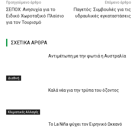
Προηγούμενο άρθρο
Επόμενο άρθρο
ΣΕΠΟΧ: Ανησυχία για το
Παγετός: Συμβουλές για τις
Ειδικό Χωροταξικό Πλαίσιο
υδραυλικές εγκαταστάσεις
για τον Τουρισμό
ΣΧΕΤΙΚΑ ΑΡΘΡΑ
Αντιμέτωπη με την φωτιά η Αυστραλία
Διεθνή
Καλά νέα για την τρύπα του όζοντος
Κλιματικές Αλλαγές
Το La Niña ψύχει τον Ειρηνικό Ωκεανό