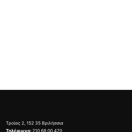
Τροίας 2, 152 35 Βριλήσσια
Τηλέφωνο:
210 68 00 470