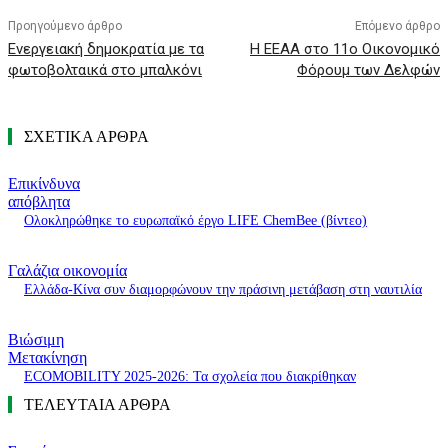
Προηγούμενο άρθρο
Επόμενο άρθρο
Eνεργειακή δημοκρατία με τα
Η ΕΕΑΑ στο 11ο Οικονομικό
φωτοβολταικά στο μπαλκόνι
Φόρουμ των Δελφών
ΣΧΕΤΙΚΑ ΑΡΘΡΑ
Επικίνδυνα
απόβλητα
Ολοκληρώθηκε το ευρωπαϊκό έργο LIFE ChemBee (βίντεο)
Γαλάζια οικονομία
Ελλάδα-Κίνα συν διαμορφώνουν την πράσινη μετάβαση στη ναυτιλία
Βιώσιμη
Μετακίνηση
ECOMOBILITY 2025-2026: Τα σχολεία που διακρίθηκαν
ΤΕΛΕΥΤΑΙΑ ΑΡΘΡΑ