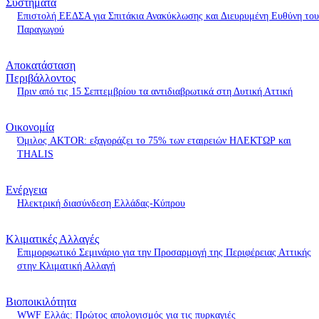
Συστήματα
Επιστολή ΕΕΔΣΑ για Σπιτάκια Ανακύκλωσης και Διευρυμένη Ευθύνη του
Παραγωγού
Αποκατάσταση
Περιβάλλοντος
Πριν από τις 15 Σεπτεμβρίου τα αντιδιαβρωτικά στη Δυτική Αττική
Οικονομία
Όμιλος AKTOR: εξαγοράζει το 75% των εταιρειών ΗΛΕΚΤΩΡ και
THALIS
Ενέργεια
Ηλεκτρική διασύνδεση Ελλάδας-Κύπρου
Κλιματικές Αλλαγές
Επιμορφωτικό Σεμινάριο για την Προσαρμογή της Περιφέρειας Αττικής
στην Κλιματική Αλλαγή
Βιοποικιλότητα
WWF Ελλάς: Πρώτος απολογισμός για τις πυρκαγιές