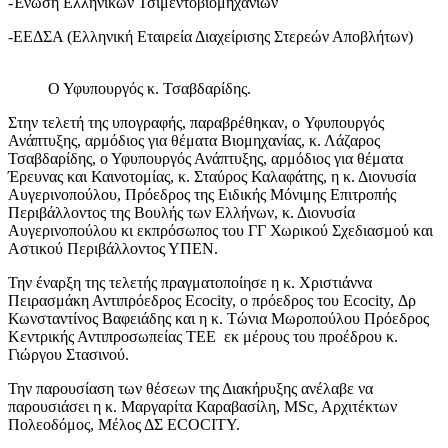
-Ένωση Ελληνικών Τσιμεντοβιομηχανιών
-ΕΕΔΣΑ (Ελληνική Εταιρεία Διαχείρισης Στερεών Αποβλήτων)
Ο Υφυπουργός κ. Τσαβδαρίδης.
Στην τελετή της υπογραφής, παραβρέθηκαν, o Υφυπουργός
Ανάπτυξης, αρμόδιος για θέματα Βιομηχανίας, κ. Λάζαρος
Τσαβδαρίδης, ο Υφυπουργός Ανάπτυξης, αρμόδιος για θέματα
Έρευνας και Καινοτομίας, κ. Σταύρος Καλαφάτης, η κ. Διονυσία
Αυγερινοπούλου, Πρόεδρος της Ειδικής Μόνιμης Επιτροπής
Περιβάλλοντος της Βουλής των Ελλήνων, κ. Διονυσία
Αυγερινοπούλου κι εκπρόσωπος του ΓΓ Χωρικού Σχεδιασμού και
Αστικού Περιβάλλοντος ΥΠΕΝ.
Την έναρξη της τελετής πραγματοποίησε η κ. Χριστιάννα
Πειρασμάκη Αντιπρόεδρος Ecocity, o πρόεδρος του Ecocity, Δρ
Κωνσταντίνος Βαφειάδης και η κ. Τώνια Μωροπούλου Πρόεδρος
Κεντρικής Αντιπροσωπείας ΤΕΕ εκ μέρους του προέδρου κ.
Γιώργου Στασινού.
Την παρουσίαση των θέσεων της Διακήρυξης ανέλαβε να
παρουσιάσει η κ. Μαργαρίτα Καραβασίλη, MSc, Aρχιτέκτων
Πολεοδόμος, Μέλος ΔΣ ΕCOCITY.