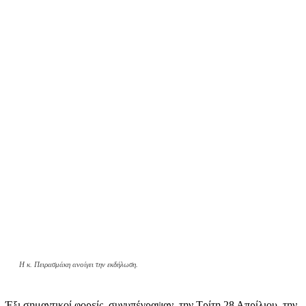
Η κ. Πειρασμάκη ανοίγει την εκδήλωση.
Έξι σημαντικοί φορείς, συνυπέγραψαν, την Τρίτη 28 Απρίλιου, την