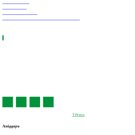
ASCEN TEC
ERGO TEC
INDUSTRY TEC
GREEN TRANSPORT & LOGISTICS
ΧΡΗΣΙΜΑ LINKS
Η ΕΤΑΙΡΕΙΑ ΜΑΣ
ΣΥΝΔΡΟΜΗ
ΔΙΑΦΗΜΙΣΗ
ΤΕΥΧΗ ΠΕΡΙΟΔΙΚΟΥ
ΟΡΟΙ ΧΡΗΣΗΣ
ΤΑΥΤΟΤΗΤΑ
© Created by
T-Press
Απόρρητο