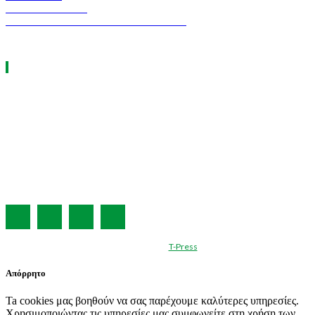
INDUSTRY TEC
GREEN TRANSPORT & LOGISTICS
ΧΡΗΣΙΜΑ LINKS
Η ΕΤΑΙΡΕΙΑ ΜΑΣ
ΣΥΝΔΡΟΜΗ
ΔΙΑΦΗΜΙΣΗ
ΤΕΥΧΗ ΠΕΡΙΟΔΙΚΟΥ
ΟΡΟΙ ΧΡΗΣΗΣ
ΤΑΥΤΟΤΗΤΑ
© Created by
T-Press
Απόρρητο
Ta cookies μας βοηθούν να σας παρέχουμε καλύτερες υπηρεσίες.
Χρησιμοποιώντας τις υπηρεσίες μας συμφωνείτε στη χρήση των