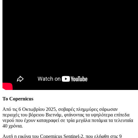
Το Copernicus
Από τις 6 Οκτωβρίου 2025, σοβαρές πλημμύρες σάρωσαν
περιοχές του βόρειου Βιετνάμ, φτάνοντας τα υψηλότερα επίπεδα
νερού που έχουν καταγραφεί σε τρία μεγάλα ποτάμια τα τελευταία
40 χρόνια.
Αυτή η εικόνα του Copernicus Sentinel-2, που ελήφθη στις 9