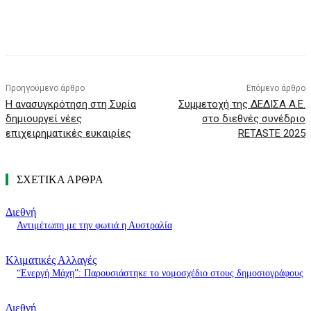
Προηγούμενο άρθρο
Επόμενο άρθρο
Η ανασυγκρότηση στη Συρία
Συμμετοχή της ΔΕΔΙΣΑ Α.Ε.
δημιουργεί νέες
στο διεθνές συνέδριο
επιχειρηματικές ευκαιρίες
RETASTE 2025
ΣΧΕΤΙΚΑ ΑΡΘΡΑ
Διεθνή
Αντιμέτωπη με την φωτιά η Αυστραλία
Κλιματικές Αλλαγές
“Ενεργή Μάχη”: Παρουσιάστηκε το νομοσχέδιο στους δημοσιογράφους
Διεθνή