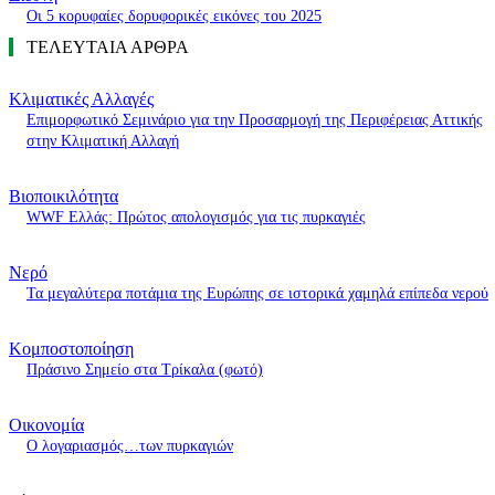
Οι 5 κορυφαίες δορυφορικές εικόνες του 2025
ΤΕΛΕΥΤΑΙΑ ΑΡΘΡΑ
Κλιματικές Αλλαγές
Επιμορφωτικό Σεμινάριο για την Προσαρμογή της Περιφέρειας Αττικής
στην Κλιματική Αλλαγή
Βιοποικιλότητα
WWF Ελλάς: Πρώτος απολογισμός για τις πυρκαγιές
Νερό
Τα μεγαλύτερα ποτάμια της Ευρώπης σε ιστορικά χαμηλά επίπεδα νερού
Κομποστοποίηση
Πράσινο Σημείο στα Τρίκαλα (φωτό)
Οικονομία
O λογαριασμός…των πυρκαγιών