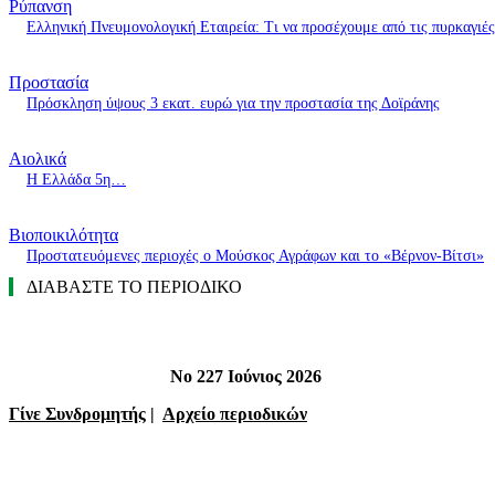
Ρύπανση
Ελληνική Πνευμονολογική Εταιρεία: Τι να προσέχουμε από τις πυρκαγιές
Προστασία
Πρόσκληση ύψους 3 εκατ. ευρώ για την προστασία της Δοϊράνης
Αιολικά
Η Ελλάδα 5η…
Βιοποικιλότητα
Προστατευόμενες περιοχές ο Μούσκος Αγράφων και το «Βέρνον-Βίτσι»
ΔΙΑΒΑΣΤΕ ΤΟ ΠΕΡΙΟΔΙΚΟ
Νο 227 Ιούνιος 2026
Γίνε Συνδρομητής
|
Αρχείο περιοδικών