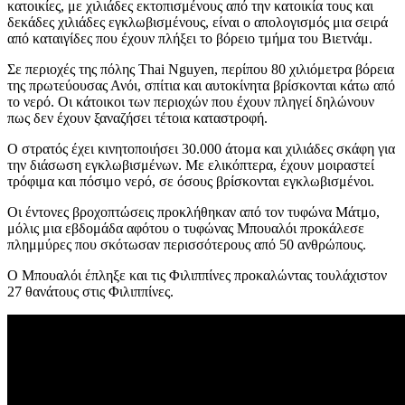
κατοικίες, με χιλιάδες εκτοπισμένους από την κατοικία τους και
δεκάδες χιλιάδες εγκλωβισμένους, είναι ο απολογισμός μια σειρά
από καταιγίδες που έχουν πλήξει το βόρειο τμήμα του Βιετνάμ.
Σε περιοχές της πόλης Thai Nguyen, περίπου 80 χιλιόμετρα βόρεια
της πρωτεύουσας Ανόι, σπίτια και αυτοκίνητα βρίσκονται κάτω από
το νερό. Οι κάτοικοι των περιοχών που έχουν πληγεί δηλώνουν
πως δεν έχουν ξαναζήσει τέτοια καταστροφή.
Ο στρατός έχει κινητοποιήσει 30.000 άτομα και χιλιάδες σκάφη για
την διάσωση εγκλωβισμένων. Με ελικόπτερα, έχουν μοιραστεί
τρόφιμα και πόσιμο νερό, σε όσους βρίσκονται εγκλωβισμένοι.
Οι έντονες βροχοπτώσεις προκλήθηκαν από τον τυφώνα Μάτμο,
μόλις μια εβδομάδα αφότου ο τυφώνας Μπουαλόι προκάλεσε
πλημμύρες που σκότωσαν περισσότερους από 50 ανθρώπους.
Ο Μπουαλόι έπληξε και τις Φιλιππίνες προκαλώντας τουλάχιστον
27 θανάτους στις Φιλιππίνες.