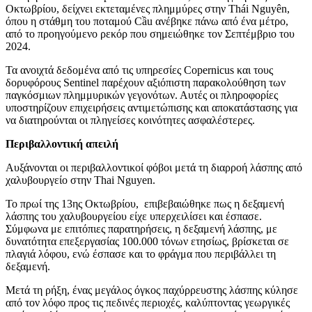
Οκτωβρίου, δείχνει εκτεταμένες πλημμύρες στην Thái Nguyên,
όπου η στάθμη του ποταμού Cầu ανέβηκε πάνω από ένα μέτρο,
από το προηγούμενο ρεκόρ που σημειώθηκε τον Σεπτέμβριο του
2024.
Τα ανοιχτά δεδομένα από τις υπηρεσίες Copernicus και τους
δορυφόρους Sentinel παρέχουν αξιόπιστη παρακολούθηση των
παγκόσμιων πλημμυρικών γεγονότων. Αυτές οι πληροφορίες
υποστηρίζουν επιχειρήσεις αντιμετώπισης και αποκατάστασης για
να διατηρούνται οι πληγείσες κοινότητες ασφαλέστερες.
Περιβαλλοντική απειλή
Αυξάνονται οι περιβαλλοντικοί φόβοι μετά τη διαρροή λάσπης από
χαλυβουργείο στην Thai Nguyen.
Το πρωί της 13ης Οκτωβρίου, επιβεβαιώθηκε πως η δεξαμενή
λάσπης του χαλυβουργείου είχε υπερχειλίσει και έσπασε.
Σύμφωνα με επιτόπιες παρατηρήσεις, η δεξαμενή λάσπης, με
δυνατότητα επεξεργασίας 100.000 τόνων ετησίως, βρίσκεται σε
πλαγιά λόφου, ενώ έσπασε και το φράγμα που περιβάλλει τη
δεξαμενή.
Μετά τη ρήξη, ένας μεγάλος όγκος παχύρρευστης λάσπης κύλησε
από τον λόφο προς τις πεδινές περιοχές, καλύπτοντας γεωργικές