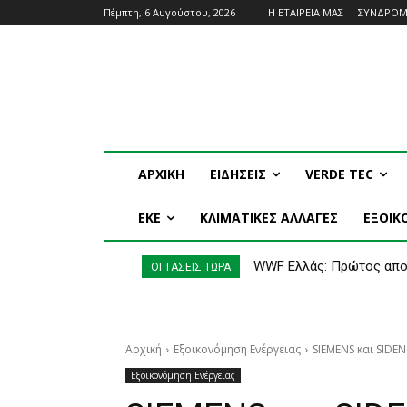
Πέμπτη, 6 Αυγούστου, 2026
Η ΕΤΑΙΡΕΙΑ ΜΑΣ
ΣΥΝΔΡΟ
ΑΡΧΙΚΗ
ΕΙΔΗΣΕΙΣ
VERDE TEC
ΕΚΕ
ΚΛΙΜΑΤΙΚΕΣ ΑΛΛΑΓΕΣ
ΕΞΟΙ
WWF Ελλάς: Πρώτος απολ
Τα μεγαλύτερα ποτάμι
ΟΙ ΤΑΣΕΙΣ ΤΩΡΑ
Αρχική
Εξοικονόμηση Ενέργειας
SIEMENS και SIDE
Εξοικονόμηση Ενέργειας