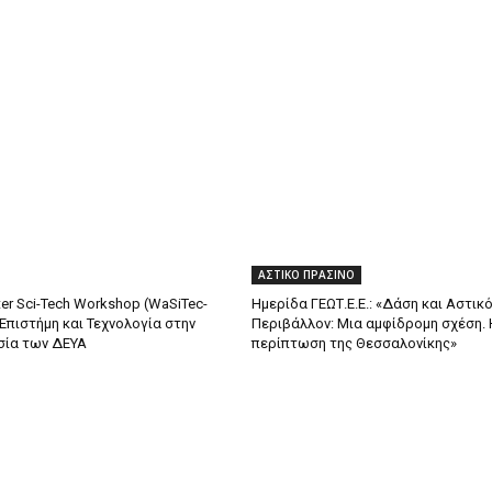
ΑΣΤΙΚΟ ΠΡΑΣΙΝΟ
er Sci-Tech Workshop (WaSiTec-
Ημερίδα ΓΕΩΤ.Ε.Ε.: «Δάση και Αστικ
 Επιστήμη και Τεχνολογία στην
Περιβάλλον: Μια αμφίδρομη σχέση. 
σία των ΔΕΥΑ
περίπτωση της Θεσσαλονίκης»