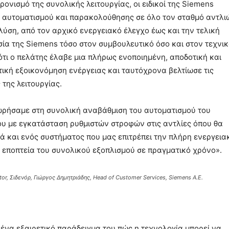
ονισμό της συνολικής λειτουργίας, οι ειδικοί της Siemens
αυτοματισμού και παρακολούθησης σε όλο τον σταθμό αντλι
ύση, από τον αρχικό ενεργειακό έλεγχο έως και την τελική
ία της Siemens τόσο στον συμβουλευτικό όσο και στον τεχνι
ότι ο πελάτης έλαβε μια πλήρως ενοποιημένη, αποδοτική και
ική εξοικονόμηση ενέργειας και ταυτόχρονα βελτίωσε τις
της λειτουργίας.
ρήσαμε στη συνολική αναβάθμιση του αυτοματισμού του
υ με εγκατάσταση ρυθμιστών στροφών στις αντλίες όπου θα
ά και ενός συστήματος που μας επιτρέπει την πλήρη ενεργεια
 εποπτεία του συνολικού εξοπλισμού σε πραγματικό χρόνο».
or, Σιδενόρ, Γιώργος Δημητριάδης, Head of Customer Services, Siemens A.E.
 ένα εξαιρετικό παράδειγμα του πώς η τεχνολογία μπορεί να