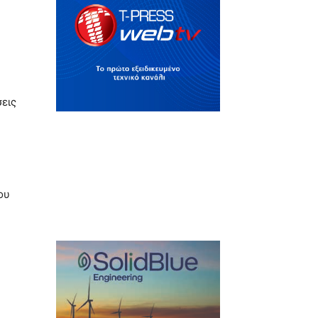
σεις
ου