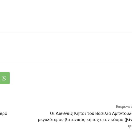
Επόμενο 
Νερό
Οι Διεθνείς Κήποι του Βασιλιά Αμπντουλ
μεγαλύτερος βοτανικός κήπος στον κόσμο (βί
φ