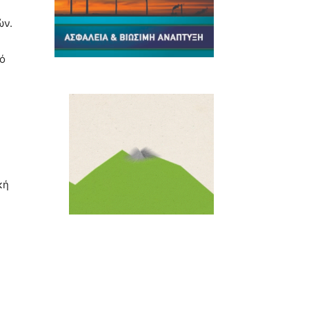
ών.
κό
κή