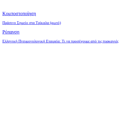
Κομποστοποίηση
Πράσινο Σημείο στα Τρίκαλα (φωτό)
Ρύπανση
Ελληνική Πνευμονολογική Εταιρεία: Τι να προσέχουμε από τις πυρκαγιές