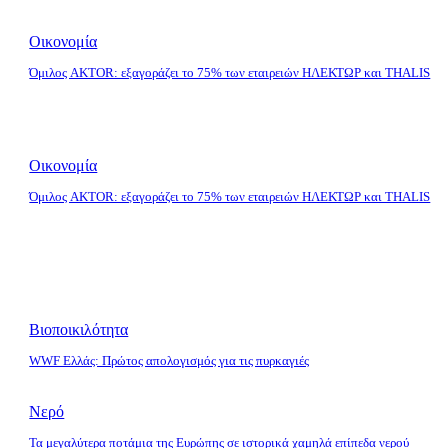
Οικονομία
Όμιλος AKTOR: εξαγοράζει το 75% των εταιρειών ΗΛΕΚΤΩΡ και THALIS
Οικονομία
Όμιλος AKTOR: εξαγοράζει το 75% των εταιρειών ΗΛΕΚΤΩΡ και THALIS
Βιοποικιλότητα
WWF Ελλάς: Πρώτος απολογισμός για τις πυρκαγιές
Νερό
Τα μεγαλύτερα ποτάμια της Ευρώπης σε ιστορικά χαμηλά επίπεδα νερού