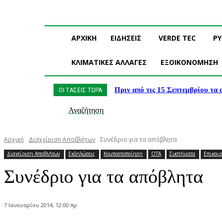
ΑΡΧΙΚΗ
ΕΙΔΗΣΕΙΣ
VERDE TEC
Ρ
ΚΛΙΜΑΤΙΚΕΣ ΑΛΛΑΓΕΣ
ΕΞΟΙΚΟΝΟΜΗΣΗ
Πριν από τις 15 Σεπτεμβρίου τα
ΟΙ ΤΑΣΕΙΣ ΤΩΡΑ
Αναζήτηση
Αρχική
Διαχείριση Αποβλήτων
Συνέδριο για τα απόβλητα
Διαχείριση Αποβλήτων
Εκδηλώσεις
Κομποστοποίηση
ΟΤΑ
Συστήματα
Επικαιρ
Συνέδριο για τα απόβλητα
7 Ιανουαρίου 2014, 12:00 πμ