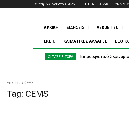
Πέμπτη, 6 Αυγούστου, 2026
Η ΕΤΑΙΡΕΙΑ ΜΑΣ
ΣΥΝΔΡΟ
ΑΡΧΙΚΗ
ΕΙΔΗΣΕΙΣ
VERDE TEC
ΕΚΕ
ΚΛΙΜΑΤΙΚΕΣ ΑΛΛΑΓΕΣ
ΕΞΟΙ
Επιμορφωτικό Σεμινάριο
ΟΙ ΤΑΣΕΙΣ ΤΩΡΑ
στην Κλιματική Αλλαγή
Ετικέτες
CEMS
Tag:
CEMS