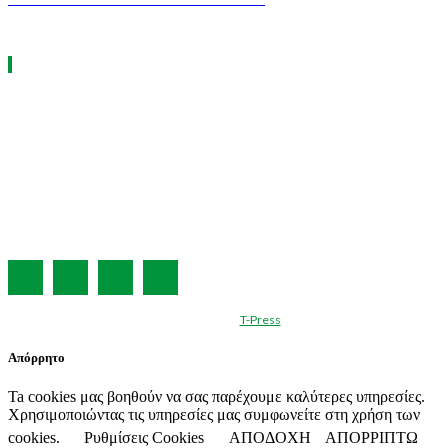
ΧΡΗΣΙΜΑ LINKS
Η ΕΤΑΙΡΕΙΑ ΜΑΣ
ΣΥΝΔΡΟΜΗ
ΔΙΑΦΗΜΙΣΗ
ΤΕΥΧΗ ΠΕΡΙΟΔΙΚΟΥ
ΟΡΟΙ ΧΡΗΣΗΣ
ΤΑΥΤΟΤΗΤΑ
© Created by
T-Press
Απόρρητο
Ta cookies μας βοηθούν να σας παρέχουμε καλύτερες υπηρεσίες.
Χρησιμοποιώντας τις υπηρεσίες μας συμφωνείτε στη χρήση των
cookies.
Ρυθμίσεις Cookies
ΑΠΟΔΟΧΗ
ΑΠΟΡΡΙΠΤΩ