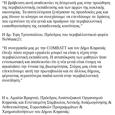
“Η βράβευση αυτή αναδεικνύει τη δέσμευσή μας στην προώθηση
της περιβαλλοντικής εκπαίδευσης και των αρχών της κυκλικής
οικονομίας. Τα αποτελέσματα ξεπέρασαν τις προσδοκίες μας και
μας δίνουν το κίνητρο να συνεχίσουμε να επενδύουμε σε δράσεις
που εμπνέουν τη νέα γενιά και προάγουν την περιβαλλοντική
ευαισθητοποίηση της εκπαιδευτικής κοινότητας.”
Η Δρ. Έφη Τριτοπούλου, Πρόεδρος του περιβαλλοντικού φορέα
NoWaste21:
“Η συνεργασία μας με την COMBATT και τον Δήμο Κηφισιάς
έδειξε πόσο ισχυρό εργαλείο μπορεί να είναι η τέχνη στην
περιβαλλοντική εκπαίδευση. Η ανταπόκριση των μαθητών ήταν
εντυπωσιακή και αποδεικνύει ότι η νέα γενιά είναι έτοιμη να
αγκαλιάσει την έννοια της βιωσιμότητας. Στόχος μας είναι να
επεκτείνουμε αυτή την πρωτοβουλία και σε άλλους δήμους,
φέρνοντας περισσότερα παιδιά κοντά στην περιβαλλοντική
συνείδηση.”
Η κ. Αμαλία Βραχνού, Πρόεδρος Αναπτυξιακού Οργανισμού
Κηφισιάς και Εντεταλμένη Σύμβουλος Αστικής Αναζωογόνησης &
Ανθεκτικότητας, Ευρωπαϊκών Προγραμμάτων &
Χρηματοδοτήσεων του Δήμου Κηφισιάς: