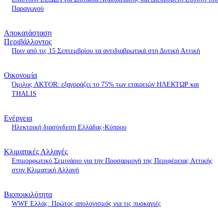
Παραγωγού
Αποκατάσταση
Περιβάλλοντος
Πριν από τις 15 Σεπτεμβρίου τα αντιδιαβρωτικά στη Δυτική Αττική
Οικονομία
Όμιλος AKTOR: εξαγοράζει το 75% των εταιρειών ΗΛΕΚΤΩΡ και
THALIS
Ενέργεια
Ηλεκτρική διασύνδεση Ελλάδας-Κύπρου
Κλιματικές Αλλαγές
Επιμορφωτικό Σεμινάριο για την Προσαρμογή της Περιφέρειας Αττικής
στην Κλιματική Αλλαγή
Βιοποικιλότητα
WWF Ελλάς: Πρώτος απολογισμός για τις πυρκαγιές