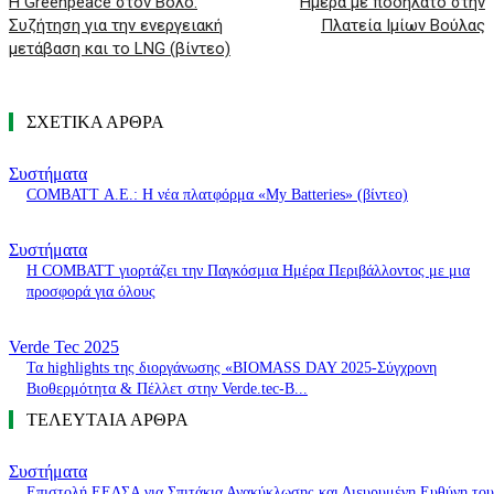
H Greenpeace στον Βόλο:
Ημέρα με ποδήλατο στην
Συζήτηση για την ενεργειακή
Πλατεία Ιμίων Βούλας
μετάβαση και το LNG (βίντεο)
ΣΧΕΤΙΚΑ ΑΡΘΡΑ
Συστήματα
COMBATT Α.Ε.: Η νέα πλατφόρμα «My Batteries» (βίντεο)
Συστήματα
Η COMBATT γιορτάζει την Παγκόσμια Ημέρα Περιβάλλοντος με μια
προσφορά για όλους
Verde Tec 2025
Τα highlights της διοργάνωσης «BIOMASS DAY 2025-Σύγχρονη
Βιοθερμότητα & Πέλλετ στην Verde.tec-Β...
ΤΕΛΕΥΤΑΙΑ ΑΡΘΡΑ
Συστήματα
Επιστολή ΕΕΔΣΑ για Σπιτάκια Ανακύκλωσης και Διευρυμένη Ευθύνη του