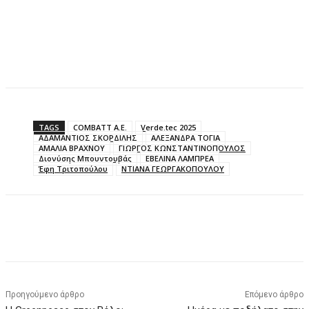
TAGS
COMBATT A.E.
Verde.tec 2025
ΑΔΑΜΑΝΤΙΟΣ ΣΚΟΡΔΙΛΗΣ
ΑΛΕΞΑΝΔΡΑ ΤΟΓΙΑ
ΑΜΑΛΙΑ ΒΡΑΧΝΟΥ
ΓΙΩΡΓΟΣ ΚΩΝΣΤΑΝΤΙΝΟΠΟΥΛΟΣ
Διονύσης Μπουντουβάς
ΕΒΕΛΙΝΑ ΛΑΜΠΡΕΑ
Έφη Τριτοπούλου
ΝΤΙΑΝΑ ΓΕΩΡΓΑΚΟΠΟΥΛΟΥ
Προηγούμενο άρθρο
Επόμενο άρθρο