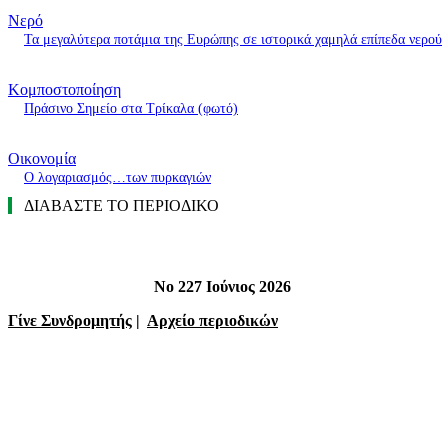
Νερό
Τα μεγαλύτερα ποτάμια της Ευρώπης σε ιστορικά χαμηλά επίπεδα νερού
Κομποστοποίηση
Πράσινο Σημείο στα Τρίκαλα (φωτό)
Οικονομία
O λογαριασμός…των πυρκαγιών
ΔΙΑΒΑΣΤΕ ΤΟ ΠΕΡΙΟΔΙΚΟ
Νο 227 Ιούνιος 2026
Γίνε Συνδρομητής
|
Αρχείο περιοδικών