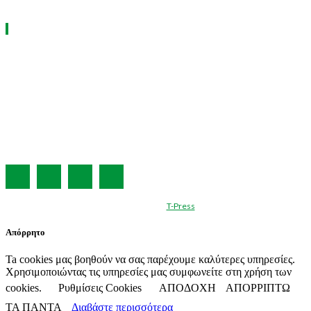
ΧΡΗΣΙΜΑ LINKS
Η ΕΤΑΙΡΕΙΑ ΜΑΣ
ΣΥΝΔΡΟΜΗ
ΔΙΑΦΗΜΙΣΗ
ΤΕΥΧΗ ΠΕΡΙΟΔΙΚΟΥ
ΟΡΟΙ ΧΡΗΣΗΣ
ΤΑΥΤΟΤΗΤΑ
© Created by
T-Press
Απόρρητο
Ta cookies μας βοηθούν να σας παρέχουμε καλύτερες υπηρεσίες.
Χρησιμοποιώντας τις υπηρεσίες μας συμφωνείτε στη χρήση των
cookies.
Ρυθμίσεις Cookies
ΑΠΟΔΟΧΗ
ΑΠΟΡΡΙΠΤΩ
ΤΑ ΠΑΝΤΑ
Διαβάστε περισσότερα