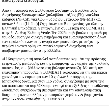
Δέκα χρόνια λειτουργίας
Από την πλευρά του Συλλογικού Συστήματος Εναλλακτικής
Διαχείρισης Συσσωρευτών [μολύβδου – οξέος (Pb), νικελίου –
καδμίου (Ni–Cd), νικελίου – υδριδίου μετάλλου (Ni–MH) και
ιόντων λιθίου (Li–Ion)] Οχημάτων και Βιομηχανίας, για όλη την
Ελληνική Επικράτεια, η επιτυχημένη συμμετοχή της COMBATT
στην 7η Διεθνή Έκθεση Verde-Tec 2025: επιβεβαιώνει τη σταθερή
του δέσμευση για συνεχή ενημέρωση και ευαισθητοποίηση όλων
των εμπλεκόμενων στην αγορά των μπαταριών, με στόχο την
περιβαλλοντικά ορθή και αποτελεσματική διαχείριση των
αποβλήτων μπαταριών στην Ελλάδα.
«Η διαχείριση αυτή αποτελεί αναπόσπαστο κομμάτι της πράσινης
ενεργειακής μετάβασης και της εφαρμογής των αρχών της κυκλικής
οικονομίας, συμβάλλοντας στη βιώσιμη ανάπτυξη. Με αυτή την
επιτυχημένη παρουσία, η COMBATT ολοκληρώνει την επετειακή
χρονιά για τον εορτασμό των 10 χρόνων λειτουργίας της.
Μπαίνοντας δυναμικά στον 11ο χρόνο, συνεχίζουμε με συνέπεια
και αφοσίωση να συμβάλλουμε ενεργά στις εξελίξεις, προωθώντας
λύσεις που ενισχύουν τη βιωσιμότητα και την αποτελεσματική
διαχείριση των αποβλήτων μπαταριών οχημάτων & βιομηχανίας
στην Ελλάδα» καταλήγει η COMBATT.