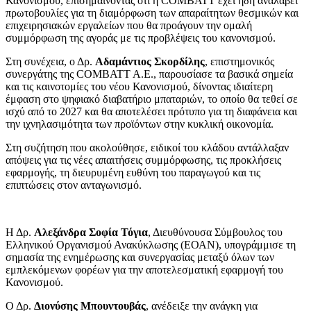
Κανονισμού, επισημαίνοντας ότι η COMBATT έχει ήδη αναλάβει
πρωτοβουλίες για τη διαμόρφωση των απαραίτητων θεσμικών και
επιχειρησιακών εργαλείων που θα προάγουν την ομαλή
συμμόρφωση της αγοράς με τις προβλέψεις του κανονισμού.
Στη συνέχεια, ο Δρ.
Αδαμάντιος Σκορδίλης
, επιστημονικός
συνεργάτης της COMBATT A.E., παρουσίασε τα βασικά σημεία
και τις καινοτομίες του νέου Κανονισμού, δίνοντας ιδιαίτερη
έμφαση στο ψηφιακό διαβατήριο μπαταριών, το οποίο θα τεθεί σε
ισχύ από το 2027 και θα αποτελέσει πρότυπο για τη διαφάνεια και
την ιχνηλασιμότητα των προϊόντων στην κυκλική οικονομία.
Στη συζήτηση που ακολούθησε, ειδικοί του κλάδου αντάλλαξαν
απόψεις για τις νέες απαιτήσεις συμμόρφωσης, τις προκλήσεις
εφαρμογής, τη διευρυμένη ευθύνη του παραγωγού και τις
επιπτώσεις στον ανταγωνισμό.
Η Δρ.
Αλεξάνδρα Σοφία Τόγια
, Διευθύνουσα Σύμβουλος του
Ελληνικού Οργανισμού Ανακύκλωσης (ΕΟΑΝ), υπογράμμισε τη
σημασία της ενημέρωσης και συνεργασίας μεταξύ όλων των
εμπλεκόμενων φορέων για την αποτελεσματική εφαρμογή του
Κανονισμού.
Ο Δρ.
Διονύσης Μπουντουβάς
, ανέδειξε την ανάγκη για