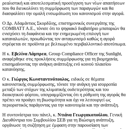
ρεαλιστική και αποτελεσματική προσέγγιση των νέων απαιτήσεων
που θα διευκολύνει τη συμμόρφωση των παραγωγών και θα
διασφαλίσει την ομαλή ενσωμάτωση του κανονισμού στην αγορά.
Ο Δρ. Αδαμάντιος Σκορδίλης, επιστημονικός συνεργάτης της
COMBATT A.E., τόνισε ότι το ψηφιακό διαβατήριο μπαταριών θα
ενισχύσει τη διαφάνεια και την ενημερωμένη επιλογή των
καταναλωτών, προωθώντας τον ανταγωνισμό καθώς η αγορά
στρέφεται σε προϊόντα με βελτιωμένο περιβαλλοντικό αποτύπωμα.
Η κ.
Εβελίνα Λάμπρεα
, Group Compliance Officer της Sunlight,
αναφέρθηκε στις προκλήσεις συμμόρφωσης για τη βιομηχανία,
επισημαίνοντας την ανάγκη ανάπτυξης ενό κοινού πλαισίου
κατανόησης.
Ο κ.
Γιώργος Κωνσταντινόπουλος
, ειδικός σε θέματα
κανονιστικής συμμόρφωσης, τόνισε την ανάγκη για ισορροπία
μεταξύ των στόχων της κλιματικής ουδετερότητας και του
διοικητικού φόρτου, υπογραμμίζοντας ότι η ρύθμιση της αγοράς θα
πρέπει να προάγει τη βιωσιμότητα και όχι να λειτουργεί ως
περιοριστικός παράγοντας για την καινοτομία και την ανάπτυξη.
Η συντονίστρια του πάνελ, κ.
Ντιάνα Γεωργακοπούλου
, Γενική
Διευθύντρια του Συμβουλίου ΣΕΒ για τη Βιώσιμη ανάπτυξη,
οργάνωσε τη συζήτηση με έμφαση στην παρουσίαση των