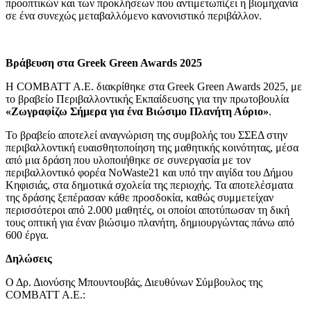
προοπτικών και των προκλήσεων που αντιμετωπίζει η βιομηχανία
σε ένα συνεχώς μεταβαλλόμενο κανονιστικό περιβάλλον.
Βράβευση στα Greek Green Awards 2025
Η COMBATT A.E. διακρίθηκε στα Greek Green Awards 2025, με
το βραβείο Περιβαλλοντικής Εκπαίδευσης για την πρωτοβουλία
«Ζωγραφίζω Σήμερα για ένα Βιώσιμο Πλανήτη Αύριο»
.
Το βραβείο αποτελεί αναγνώριση της συμβολής του ΣΣΕΔ στην
περιβαλλοντική ευαισθητοποίηση της μαθητικής κοινότητας, μέσα
από μια δράση που υλοποιήθηκε σε συνεργασία με τον
περιβαλλοντικό φορέα NoWaste21 και υπό την αιγίδα του Δήμου
Κηφισιάς, στα δημοτικά σχολεία της περιοχής. Τα αποτελέσματα
της δράσης ξεπέρασαν κάθε προσδοκία, καθώς συμμετείχαν
περισσότεροι από 2.000 μαθητές, οι οποίοι αποτύπωσαν τη δική
τους οπτική για έναν βιώσιμο πλανήτη, δημιουργώντας πάνω από
600 έργα.
Δηλώσεις
Ο Δρ. Διονύσης Μπουντουβάς, Διευθύνων Σύμβουλος της
COMBATT A.E.: