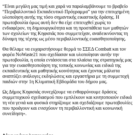
“Είναι μεγάλη μας τιμή και χαρά να παραλαμβάνουμε το βραβείο
“Περιβαλλοντικό Εκπαιδευτικό Πρόγραμμα” για την επιτυχημένη
υλοποίηση αυτής της τόσο σημαντικής εικαστικής δράσης. Η
πρωτοβουλία όμως αυτή δεν θα είχε επιτευχθεί χωρίς το
ενδιαφέρον, τη δημιουργικότητα και τη προσπάθεια των μαθητών
των σχολείων της Κηφισιάς που συμμετείχαν, αναδεικνύοντας τη
δύναμη της τέχνης ως μέσο περιβαλλοντικής ευαισθητοποίησης.
Θα θέλαμε να ευχαριστήσουμε θερμά το ΣΣΕΔ Combatt και τον
φορέα NoWaste21 που σχεδίασαν και υλοποίησαν αυτήν την
πρωτοβουλία, η οποία εντάσσεται στα πλαίσια της στρατηγικής μας
για την ευαισθητοποίηση της τοπικής κοινωνίας και ειδικά της
εκπαιδευτικής και μαθητικής κοινότητας και έχοντας μάλιστα
αναπτύξει ανάλογες εκδηλώσεις και εργαστήρια με τη συμμετοχή
παιδιών στην 1η Κλιματική Εβδομάδα του δήμου μας.
Ως Δήμος Κηφισιάς συνεχίζουμε να ενθαρρύνουμε δράσεις
συμμετοχικού σχεδιασμού που εμπλέκουν και κινητοποιούν ειδικά
τη νέα γενιά και φυσικά στηρίζουμε και σχεδιάζουμε πρωτοβουλίες
που προάγουν και ενισχύουν τη περιβαλλοντική και κοινωνική
συνείδηση».