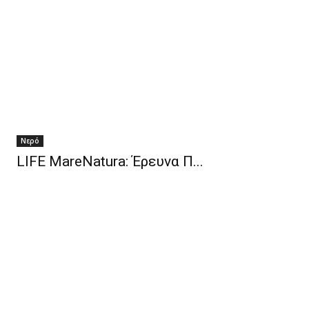
Νερό
LIFE MareNatura: Έρευνα Π...