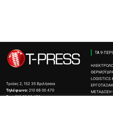
ΤΑ 9 ΠΕΡ
ΗΛΕΚΤΡΟΛ
ΘΕΡΜΟΫΔΡΑ
LOGISTICS
Τροίας 2, 152 35 Βριλήσσια
ΕΡΓΟΤΑΞΙΑ
Τηλέφωνο:
210 68 00 470
ΜΕΤΑΔΟΣΗ 
Fax:
210 68 00 476,
CAR & TRU
Email:
press@tpress.gr
ECOTEC
ASCEN TEC