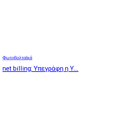
Φωτοβολταϊκά
net billing: Υπεγράφη η Υ...