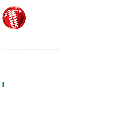
Τροίας 2, 152 35 Βριλήσσια
Τηλέφωνο:
210 68 00 470
Fax:
210 68 00 476,
Email:
press@tpress.gr
ΤΑ 9 ΠΕΡΙΟΔΙΚΑ ΜΑΣ
ΗΛΕΚΤΡΟΛΟΓΟΣ
ΘΕΡΜΟΫΔΡΑΥΛΙΚΟΣ
LOGISTICS & MANAGEMENT
ΕΡΓΟΤΑΞΙΑΚΑ ΘΕΜΑΤΑ
ΜΕΤΑΔΟΣΗ ΙΣΧΥΟΣ
CAR & TRUCK
ECOTEC
ASCEN TEC MAGAZINE