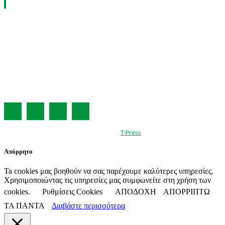
ΧΡΗΣΙΜΑ LINKS
Η ΕΤΑΙΡΕΙΑ ΜΑΣ
ΣΥΝΔΡΟΜΗ
ΔΙΑΦΗΜΙΣΗ
ΤΕΥΧΗ ΠΕΡΙΟΔΙΚΟΥ
ΟΡΟΙ ΧΡΗΣΗΣ
ΤΑΥΤΟΤΗΤΑ
© Created by
T-Press
Απόρρητο
Ta cookies μας βοηθούν να σας παρέχουμε καλύτερες υπηρεσίες.
Χρησιμοποιώντας τις υπηρεσίες μας συμφωνείτε στη χρήση των
cookies.
Ρυθμίσεις Cookies
ΑΠΟΔΟΧΗ
ΑΠΟΡΡΙΠΤΩ
ΤΑ ΠΑΝΤΑ
Διαβάστε περισσότερα