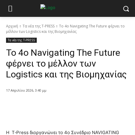
Αρχική
Τα νέα της T-PRESS
Το 4ο Navigating The Future φέρνει το
μέλλον των Logistics και της Βιομηχανίας
Τα νέα της T-PRESS
Το 4ο Navigating The Future
φέρνει το μέλλον των
Logistics και της Βιομηχανίας
17 Απριλίου 2026, 3:40 μμ
Η T‑Press διοργανώνει το 4ο Συνέδριο NAVIGATING