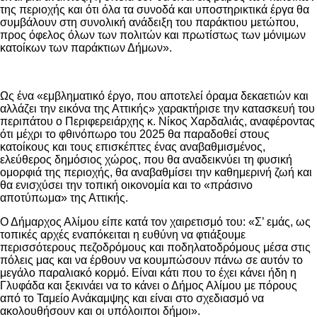
της περιοχής και ότι όλα τα συνοδά και υποστηρικτικά έργα θα
συμβάλουν στη συνολική ανάδειξη του παράκτιου μετώπου,
προς όφελος όλων των πολιτών και πρωτίστως των μόνιμων
κατοίκων των παράκτιων Δήμων».
Ως ένα «εμβληματικό έργο, που αποτελεί όραμα δεκαετιών και
αλλάζει την εικόνα της Αττικής» χαρακτήρισε την κατασκευή του
περιπάτου ο Περιφερειάρχης κ. Νίκος Χαρδαλιάς, αναφέροντας
ότι μέχρι το φθινόπωρο του 2025 θα παραδοθεί στους
κατοίκους και τους επισκέπτες ένας αναβαθμισμένος,
ελεύθερος δημόσιος χώρος, που θα αναδεικνύει τη φυσική
ομορφιά της περιοχής, θα αναβαθμίσει την καθημερινή ζωή και
θα ενισχύσει την τοπική οικονομία και το «πράσινο
αποτύπωμα» της Αττικής.
Ο Δήμαρχος Αλίμου είπε κατά τον χαιρετισμό του: «Σ’ εμάς, ως
τοπικές αρχές εναπόκειται η ευθύνη να φτιάξουμε
περισσότερους πεζοδρόμους και ποδηλατοδρόμους μέσα στις
πόλεις μας και να έρθουν να κουμπώσουν πάνω σε αυτόν το
μεγάλο παραλιακό κορμό. Είναι κάτι που το έχει κάνει ήδη η
Γλυφάδα και ξεκινάει να το κάνει ο Δήμος Αλίμου με πόρους
από το Ταμείο Ανάκαμψης και είναι στο σχεδιασμό να
ακολουθήσουν και οι υπόλοιποι δήμοι».