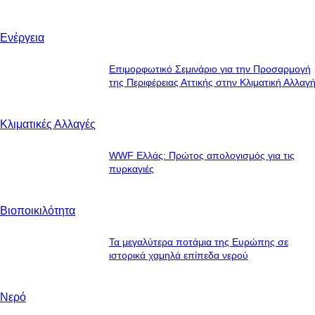
Ενέργεια
Επιμορφωτικό Σεμινάριο για την Προσαρμογή
της Περιφέρειας Αττικής στην Κλιματική Αλλαγ
Κλιματικές Αλλαγές
WWF Ελλάς: Πρώτος απολογισμός για τις
πυρκαγιές
Βιοποικιλότητα
Τα μεγαλύτερα ποτάμια της Ευρώπης σε
ιστορικά χαμηλά επίπεδα νερού
Νερό