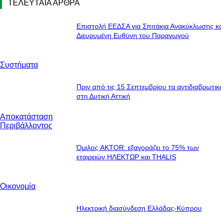
ΤΕΛΕΥΤΑΙΑ ΑΡΘΡΑ
Επιστολή ΕΕΔΣΑ για Σπιτάκια Ανακύκλωσης κα
Διευρυμένη Ευθύνη του Παραγωγού
Συστήματα
Πριν από τις 15 Σεπτεμβρίου τα αντιδιαβρωτικ
στη Δυτική Αττική
Αποκατάσταση
Περιβάλλοντος
Όμιλος AKTOR: εξαγοράζει το 75% των
εταιρειών ΗΛΕΚΤΩΡ και THALIS
Οικονομία
Ηλεκτρική διασύνδεση Ελλάδας-Κύπρου