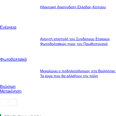
Ηλεκτρική διασύνδεση Ελλάδας-Κύπρου
Ενέργεια
Ανοιχτή επιστολή του Συνδέσμου Εταιριών
Φωτοβολταϊκών προς τον Πρωθυπουργό
Φωτοβολταϊκά
Μεγαλώνει ο ποδηλατόδρομος στα Βριλήσσια:
Τα έργα που θα αλλάξουν την πόλη
Βιώσιμη
Μετακίνηση