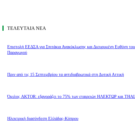
ΤΕΛΕΥΤΑΙΑ ΝΕΑ
Επιστολή ΕΕΔΣΑ για Σπιτάκια Ανακύκλωσης και Διευρυμένη Ευθύνη του
Παραγωγού
Πριν από τις 15 Σεπτεμβρίου τα αντιδιαβρωτικά στη Δυτική Αττική
Όμιλος AKTOR: εξαγοράζει το 75% των εταιρειών ΗΛΕΚΤΩΡ και THA
Ηλεκτρική διασύνδεση Ελλάδας-Κύπρου