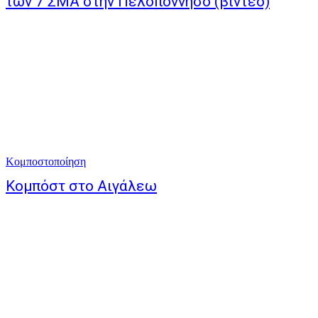
των 7 ΣΜΑ στην Πελοπόννησο (βίντεο)
Κομποστοποίηση
Κομπόστ στο Αιγάλεω