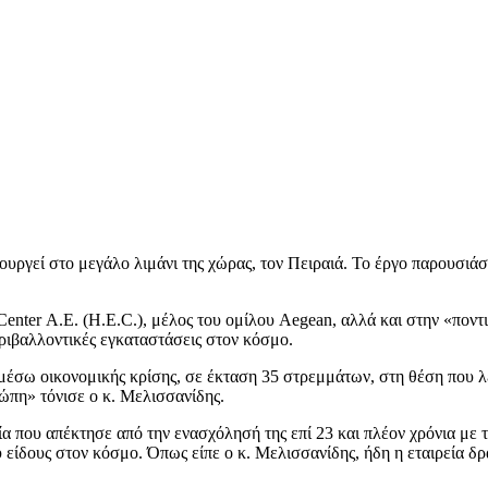
υργεί στο μεγάλο λιμάνι της χώρας, τον Πειραιά. Το έργο παρουσιά
Center Α.Ε. (H.E.C.), μέλος του ομίλου Aegean, αλλά και στην «πον
εριβαλλοντικές εγκαταστάσεις στον κόσμο.
μέσω οικονομικής κρίσης, σε έκταση 35 στρεμμάτων, στη θέση που λε
ώπη» τόνισε ο κ. Μελισσανίδης.
α που απέκτησε από την ενασχόλησή της επί 23 και πλέον χρόνια με 
ίδους στον κόσμο. Όπως είπε ο κ. Μελισσανίδης, ήδη η εταιρεία δρασ