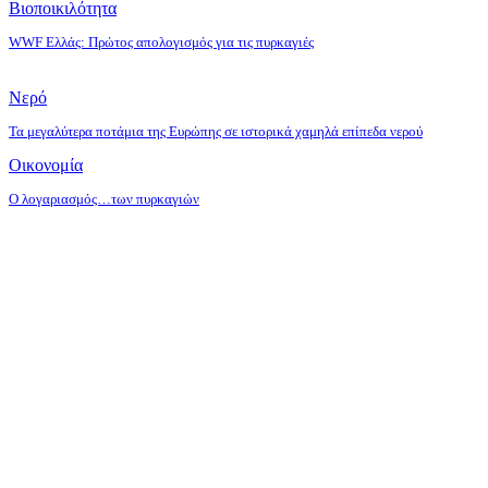
Βιοποικιλότητα
WWF Ελλάς: Πρώτος απολογισμός για τις πυρκαγιές
Νερό
Τα μεγαλύτερα ποτάμια της Ευρώπης σε ιστορικά χαμηλά επίπεδα νερού
Οικονομία
O λογαριασμός…των πυρκαγιών