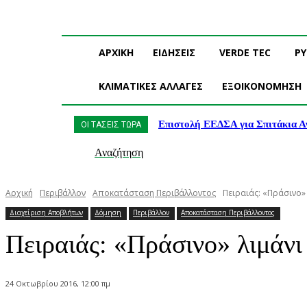
ΑΡΧΙΚΗ
ΕΙΔΗΣΕΙΣ
VERDE TEC
Ρ
ΚΛΙΜΑΤΙΚΕΣ ΑΛΛΑΓΕΣ
ΕΞΟΙΚΟΝΟΜΗΣΗ
Επιστολή ΕΕΔΣΑ για Σπιτάκια Α
ΟΙ ΤΑΣΕΙΣ ΤΩΡΑ
Αναζήτηση
Αρχική
Περιβάλλον
Αποκατάσταση Περιβάλλοντος
Πειραιάς: «Πράσινο»
Διαχείριση Αποβλήτων
Δόμηση
Περιβάλλον
Αποκατάσταση Περιβάλλοντος
Πειραιάς: «Πράσινο» λιμάν
24 Οκτωβρίου 2016, 12:00 πμ