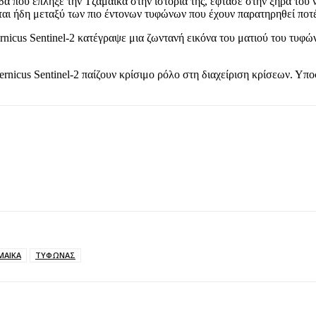
δα που έπληξε την Τζαμάικα στην ιστορία της, έφτασε στην ξηρά του
ται ήδη μεταξύ των πιο έντονων τυφώνων που έχουν παρατηρηθεί ποτ
nicus Sentinel-2 κατέγραψε μια ζωντανή εικόνα του ματιού του τυφών
nicus Sentinel-2 παίζουν κρίσιμο ρόλο στη διαχείριση κρίσεων. Υπο
ΜΑΙΚΑ
ΤΥΦΩΝΑΣ