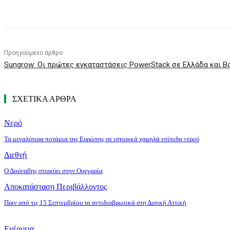
Κοινοποίηση
Προηγούμενο άρθρο
Sungrow: Οι πρώτες εγκαταστάσεις PowerStack σε Ελλάδα και Β
ΣΧΕΤΙΚΑ ΑΡΘΡΑ
Νερό
Τα μεγαλύτερα ποτάμια της Ευρώπης σε ιστορικά χαμηλά επίπεδα νερού
Διεθνή
Ο Δούναβης στερεύει στην Ουγγαρία
Αποκατάσταση Περιβάλλοντος
Πριν από τις 15 Σεπτεμβρίου τα αντιδιαβρωτικά στη Δυτική Αττική
Ενέργεια