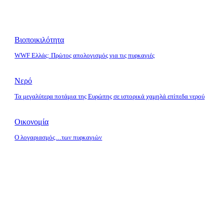
Βιοποικιλότητα
WWF Ελλάς: Πρώτος απολογισμός για τις πυρκαγιές
Νερό
Τα μεγαλύτερα ποτάμια της Ευρώπης σε ιστορικά χαμηλά επίπεδα νερού
Οικονομία
O λογαριασμός…των πυρκαγιών