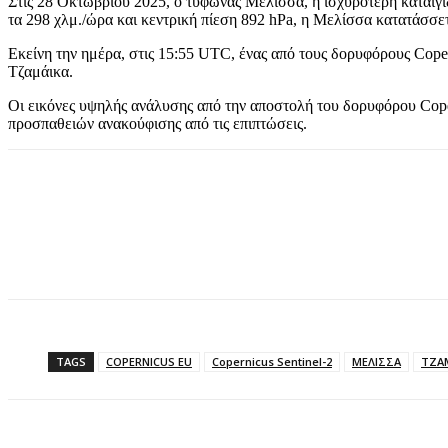
Στις 28 Οκτωβρίου 2025, ο τυφώνας Μελίσσα, η ισχυρότερη καταιγί
τα 298 χλμ./ώρα και κεντρική πίεση 892 hPa, η Μελίσσα κατατάσσε
Εκείνη την ημέρα, στις 15:55 UTC, ένας από τους δορυφόρους Coper
Τζαμάικα.
Οι εικόνες υψηλής ανάλυσης από την αποστολή του δορυφόρου Coper
προσπαθειών ανακούφισης από τις επιπτώσεις.
TAGS
COPERNICUS EU
Copernicus Sentinel-2
ΜΕΛΙΣΣΑ
ΤΖΑ