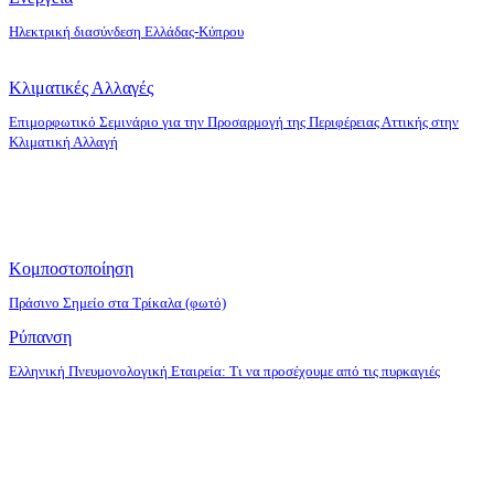
Ηλεκτρική διασύνδεση Ελλάδας-Κύπρου
Κλιματικές Αλλαγές
Επιμορφωτικό Σεμινάριο για την Προσαρμογή της Περιφέρειας Αττικής στην
Κλιματική Αλλαγή
Κομποστοποίηση
Πράσινο Σημείο στα Τρίκαλα (φωτό)
Ρύπανση
Ελληνική Πνευμονολογική Εταιρεία: Τι να προσέχουμε από τις πυρκαγιές