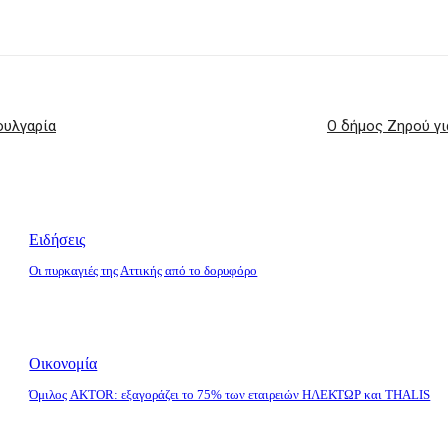
ουλγαρία
Ο δήμος Ζηρού γ
Ειδήσεις
Οι πυρκαγιές της Αττικής από το δορυφόρο
Οικονομία
Όμιλος AKTOR: εξαγοράζει το 75% των εταιρειών ΗΛΕΚΤΩΡ και THALIS