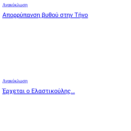
Ανακύκλωση
Απορρύπανση βυθού στην Τήνο
Ανακύκλωση
Έρχεται ο Ελαστικούλης…