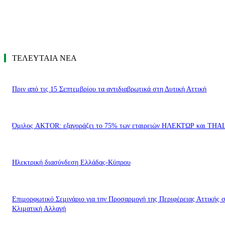
ΤΕΛΕΥΤΑΙΑ ΝΕΑ
Πριν από τις 15 Σεπτεμβρίου τα αντιδιαβρωτικά στη Δυτική Αττική
Όμιλος AKTOR: εξαγοράζει το 75% των εταιρειών ΗΛΕΚΤΩΡ και THA
Ηλεκτρική διασύνδεση Ελλάδας-Κύπρου
Επιμορφωτικό Σεμινάριο για την Προσαρμογή της Περιφέρειας Αττικής 
Κλιματική Αλλαγή